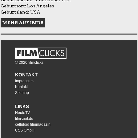
Geburtsort: Los Angeles
Geburtsland: USA
MEHR AUF IMDB
© 2020 filmclicks
KONTAKT
Impressum
Kontakt
Sitemap
LINKS
HeuteTV
film-zeit.de
celluloid filmmagazin
CSS GmbH