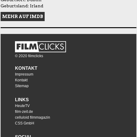
Geburtsland: Irland
MEHR AUF IMDB
© 2020 filmclicks
KONTAKT
Impressum
Kontakt
Sitemap
LINKS
HeuteTV
film-zeit.de
celluloid filmmagazin
CSS GmbH
SOCIAL