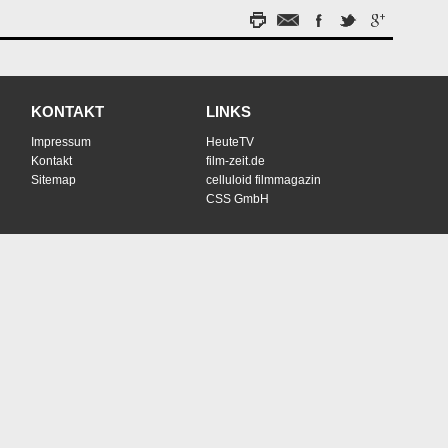
KONTAKT
LINKS
Impressum
HeuteTV
Kontakt
film-zeit.de
Sitemap
celluloid filmmagazin
CSS GmbH