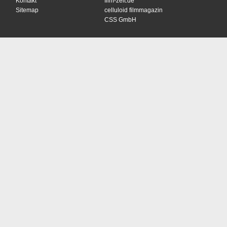
Kontakt
film-zeit.de
Sitemap
celluloid filmmagazin
CSS GmbH