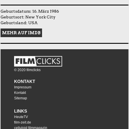
Geburtsdatum: 16. März 1986
Geburtsort: New York City
Geburtsland: USA
MEHR AUF IMDB
© 2020 filmclicks
KONTAKT
Impressum
Kontakt
Sitemap
LINKS
HeuteTV
film-zeit.de
celluloid filmmagazin