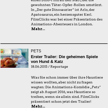
einen Dino-Film an den Start, der die
gewohnten Täter-Opfer-Rollen umstürzt.
In „Der gute Dinosaurier“ ist Arlo, der
Apatosaurus, ein herzensguter Kerl.
FilmClicks war bei einer Präsentation des
Animations-Abenteuers in London.
Mehr...
PETS
Erster Trailer: Die geheimen Spiele
von Hund & Katz
18.06.2015 / Reportage
Was Sie schon immer über ihre Haustiere
wissen wollten, aber nicht zu fragen
wagten: Die Animations-Komödie „Pets“
zeigt ab August 2016, was Haustiere so
treiben, wenn sie allein sind. FilmClicks
präsentiert schon jetzt den Trailer!
Mehr...