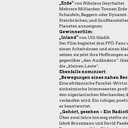
„Erde“
von Nikolaus Geyrhalter
Mehrere Milliarden Tonnen Erde 
Schaufeln, Baggern oder Dynamit.
Steinbrüchen, und Großbaustelle
Planeten anzueignen.
Gewinnerfilm:
„Inland“
von Ulli Gladik
Der Film begleitet drei FPÖ-Fans 
einen Arbeitslosen und einen klei
setzen sie jetzt ihre Hoffnungen 
gegenüber „den Ausländern“. Glei
die „kleinen Leute“.
Ebenfalls nominiert:
„Bewegungen eines nahen Ber
Eine afrikanische Parallel-Wirtsc
einheimische Interessenten profi
den nigerianischen Mechaniker, de
verkaufen wird. Ein ruhiger, poeti
er beantwortet.
„Gehört, gesehen – Ein Radiof
Über zwei Jahre hinweg stellte si
Jakob Brossmann und David Paede 