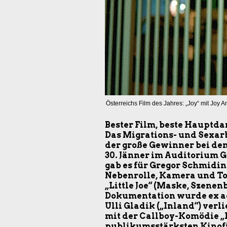
Österreichs Film des Jahres: „Joy“ mit Joy 
Bester Film, beste Hauptdar
Das Migrations- und Sexarb
der große Gewinner bei den
30. Jänner im Auditorium G
gab es für Gregor Schmidi
Nebenrolle, Kamera und Ton
„Little Joe“ (Maske, Szenenb
Dokumentation wurde ex ae
Ulli Gladik („Inland“) ve
mit der Callboy-Komödie „
publikumsstärksten Kinofil