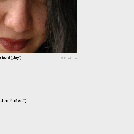
tezai („Joy“)
© Filmladen
 den Füßen“)