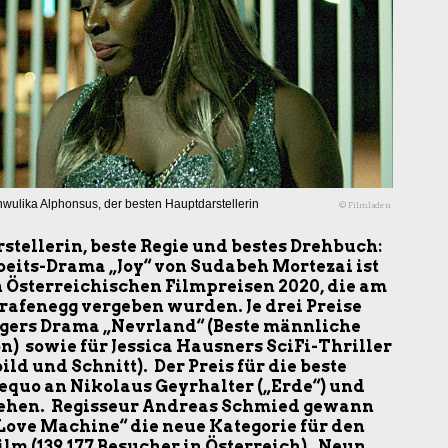
Anwulika Alphonsus, der besten Hauptdarstellerin
© Filmladen
stellerin, beste Regie und bestes Drehbuch:
eits-Drama „Joy“ von Sudabeh Mortezai ist
 Österreichischen Filmpreisen 2020, die am
rafenegg vergeben wurden. Je drei Preise
ngers Drama „Nevrland“ (Beste männliche
) sowie für Jessica Hausners SciFi-Thriller
ild und Schnitt). Der Preis für die beste
quo an Nikolaus Geyrhalter („Erde“) und
rliehen. Regisseur Andreas Schmied gewann
Love Machine“ die neue Kategorie für den
m (139.177 Besucher in Österreich). Neun