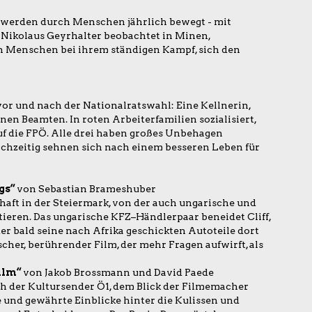
werden durch Menschen jährlich bewegt - mit
 Nikolaus Geyrhalter beobachtet in Minen,
n Menschen bei ihrem ständigen Kampf, sich den
vor und nach der Nationalratswahl: Eine Kellnerin,
nen Beamten. In roten Arbeiterfamilien sozialisiert,
auf die FPÖ. Alle drei haben großes Unbehagen
chzeitig sehnen sich nach einem besseren Leben für
gs“
von Sebastian Brameshuber
haft in der Steiermark, von der auch ungarische und
tieren. Das ungarische KFZ–Händlerpaar beneidet Cliff,
r bald seine nach Afrika geschickten Autoteile dort
scher, berührender Film, der mehr Fragen aufwirft, als
ilm“
von Jakob Brossmann und David Paede
ch der Kultursender Ö1, dem Blick der Filmemacher
und gewährte Einblicke hinter die Kulissen und