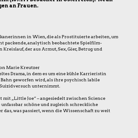
gen an Frauen.
kanerinnen in Wien, die als Prostituierte arbeiten, um
ent packende, analytisch beobachtete Spielfilm-
Kreislauf, der aus Armut, Sex, Gier, Betrug und
on Marie Kreutzer
ltes Drama, in dem es um eine kühle Karrieristin
r Bahn geworfen wird, als ihre psychisch labile
 Suizidversuch unternimmt.
t mit „Little Joe“ – angesiedelt zwischen Science
e unfassbar schöne und zugleich schreckliche
das, was passiert, wenn die Wissenschaft zu weit