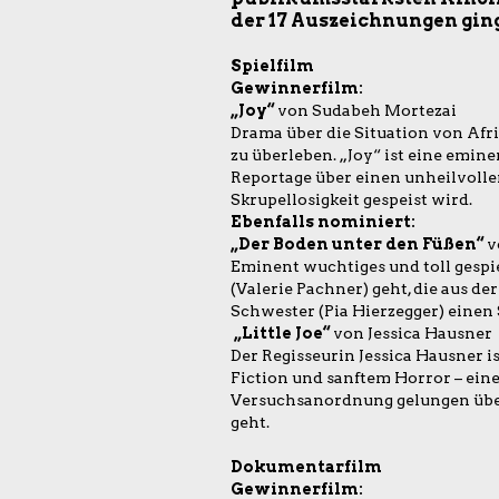
der 17 Auszeichnungen gin
Spielfilm
Gewinnerfilm:
„Joy“
von Sudabeh Mortezai
Drama über die Situation von Afri
zu überleben. „Joy“ ist eine emin
Reportage über einen unheilvollen 
Skrupellosigkeit gespeist wird.
Ebenfalls nominiert:
„Der Boden unter den Füßen“
v
Eminent wuchtiges und toll gespie
(Valerie Pachner) geht, die aus de
Schwester (Pia Hierzegger) einen
„Little Joe“
von Jessica Hausner
Der Regisseurin Jessica Hausner is
Fiction und sanftem Horror – ein
Versuchsanordnung gelungen über 
geht.
Dokumentarfilm
Gewinnerfilm: