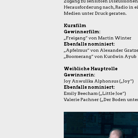
Zugang zu sensiblen Diskussionen
Herausforderung nach, Radio in ei
Medien unter Druck geraten.
Kurzfilm
Gewinnerfilm:
„Freigang“ von Martin Winter
Ebenfalls nominiert:
„Apfelmus“ von Alexander Gratz
„Boomerang“ von Kurdwin Ayub
Weibliche Hauptrolle
Gewinnerin:
Joy Anwulika Alphonsus („Joy“)
Ebenfalls nominiert:
Emily Beecham („Little Joe“)
Valerie Pachner („Der Boden unte