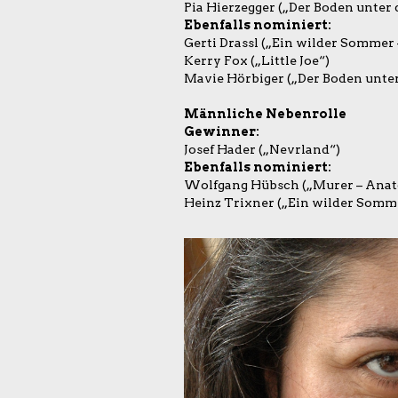
Pia Hierzegger („Der Boden unter
Ebenfalls nominiert:
Gerti Drassl („Ein wilder Sommer
Kerry Fox („Little Joe“)
Mavie Hörbiger („Der Boden unte
Männliche Nebenrolle
Gewinner:
Josef Hader („Nevrland“)
Ebenfalls nominiert:
Wolfgang Hübsch („Murer – Anato
Heinz Trixner („Ein wilder Somm