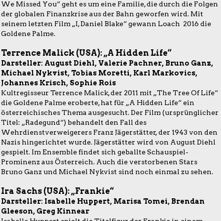
We Missed You“ geht es um eine Familie, die durch die Folgen
der globalen Finanzkrise aus der Bahn geworfen wird. Mit
seinem letzten Film „I, Daniel Blake“ gewann Loach 2016 die
Goldene Palme.
Terrence Malick (USA): „A Hidden Life“
Darsteller: August Diehl, Valerie Pachner, Bruno Ganz,
Michael Nykvist, Tobias Moretti, Karl Markovics,
Johannes Krisch, Sophie Rois
Kultregisseur Terrence Malick, der 2011 mit „The Tree Of Life“
die Goldene Palme eroberte, hat für „A Hidden Life“ ein
österreichisches Thema ausgesucht. Der Film (ursprünglicher
Titel: „Radegund“) behandelt den Fall des
Wehrdienstverweigerers Franz Jägerstätter, der 1943 von den
Nazis hingerichtet wurde. Jägerstätter wird von August Diehl
gespielt. Im Ensemble findet sich geballte Schauspiel-
Prominenz aus Österreich. Auch die verstorbenen Stars
Bruno Ganz und Michael Nykvist sind noch einmal zu sehen.
Ira Sachs (USA): „Frankie“
Darsteller: Isabelle Huppert, Marisa Tomei, Brendan
Gleeson, Greg Kinnear