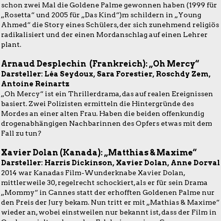
schon zwei Mal die Goldene Palme gewonnen haben (1999 für
„Rosetta“ und 2005 für „Das Kind“)m schildern in „Young
Ahmed“ die Story eines Schülers, der sich zunehmend religiös
radikalisiert und der einen Mordanschlag auf einen Lehrer
plant.
Arnaud Desplechin (Frankreich): „Oh Mercy“
Darsteller: Léa Seydoux, Sara Forestier, Roschdy Zem,
Antoine Reinartz
„Oh Mercy“ ist ein Thrillerdrama, das auf realen Ereignissen
basiert. Zwei Polizisten ermitteln die Hintergründe des
Mordes an einer alten Frau. Haben die beiden offenkundig
drogenabhängigen Nachbarinnen des Opfers etwas mit dem
Fall zu tun?
Xavier Dolan (Kanada): „Matthias & Maxime“
Darsteller: Harris Dickinson, Xavier Dolan, Anne Dorval
2014 war Kanadas Film-Wunderknabe Xavier Dolan,
mittlerweile 30, regelrecht schockiert, als er für sein Drama
„Mommy“ in Cannes statt der erhofften Goldenen Palme nur
den Preis der Jury bekam. Nun tritt er mit „Mathias & Maxime“
wieder an, wobei einstweilen nur bekannt ist, dass der Film in