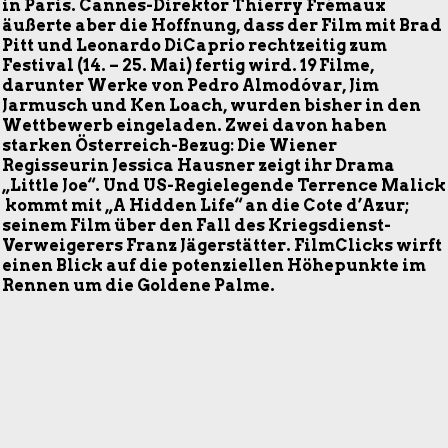
in Paris. Cannes-Direktor Thierry Frémaux
äußerte aber die Hoffnung, dass der Film mit Brad
Pitt und Leonardo DiCaprio rechtzeitig zum
Festival (14. – 25. Mai) fertig wird. 19 Filme,
darunter Werke von Pedro Almodóvar, Jim
Jarmusch und Ken Loach, wurden bisher in den
Wettbewerb eingeladen. Zwei davon haben
starken Österreich-Bezug: Die Wiener
Regisseurin Jessica Hausner zeigt ihr Drama
„Little Joe“. Und US-Regielegende Terrence Malick
kommt mit „A Hidden Life“ an die Cote d’Azur;
seinem Film über den Fall des Kriegsdienst-
Verweigerers Franz Jägerstätter. FilmClicks wirft
einen Blick auf die potenziellen Höhepunkte im
Rennen um die Goldene Palme.