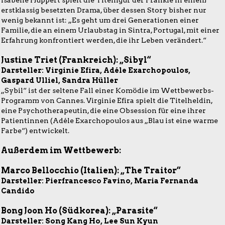
Isabelle Huppert spielt die Titelfigur der Frankie in einem
erstklassig besetzten Drama, über dessen Story bisher nur
wenig bekannt ist: „Es geht um drei Generationen einer
Familie, die an einem Urlaubstag in Sintra, Portugal, mit einer
Erfahrung konfrontiert werden, die ihr Leben verändert.“
Justine Triet (Frankreich): „Sibyl“
Darsteller: Virginie Efira, Adéle Exarchopoulos,
Gaspard Ulliel, Sandra Hüller
„Sybil“ ist der seltene Fall einer Komödie im Wettbewerbs-
Programm von Cannes. Virginie Efira spielt die Titelheldin,
eine Psychotherapeutin, die eine Obsession für eine ihrer
Patientinnen (Adéle Exarchopoulos aus „Blau ist eine warme
Farbe“) entwickelt.
Außerdem im Wettbewerb:
Marco Bellocchio (Italien): „The Traitor“
Darsteller: Pierfrancesco Favino, Maria Fernanda
Candido
Bong Joon Ho (Südkorea): „Parasite“
Darsteller: Song Kang Ho, Lee Sun Kyun