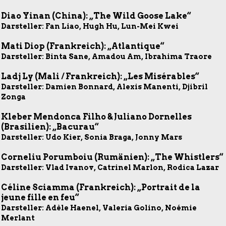
Diao Yinan (China): „The Wild Goose Lake“
Darsteller: Fan Liao, Hugh Hu, Lun-Mei Kwei
Mati Diop (Frankreich): „Atlantique“
Darsteller: Binta Sane, Amadou Am, Ibrahima Traore
Ladj Ly (Mali / Frankreich): „Les Misérables“
Darsteller: Damien Bonnard, Alexis Manenti, Djibril
Zonga
Kleber Mendonca Filho & Juliano Dornelles
(Brasilien): „Bacurau“
Darsteller: Udo Kier, Sonia Braga, Jonny Mars
Corneliu Porumboiu (Rumänien): „The Whistlers“
Darsteller: Vlad Ivanov, Catrinel Marlon, Rodica Lazar
Céline Sciamma (Frankreich): „Portrait de la
jeune fille en feu“
Darsteller: Adèle Haenel, Valeria Golino, Noémie
Merlant