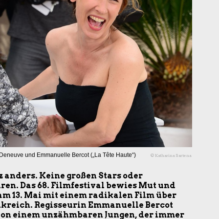
 Deneuve und Emmanuelle Bercot („La Tête Haute“)
© Katharina Sartena
 anders. Keine großen Stars oder
ren. Das 68. Filmfestival bewies Mut und
 am 13. Mai mit einem radikalen Film über
nkreich. Regisseurin Emmanuelle Bercot
“ von einem unzähmbaren Jungen, der immer