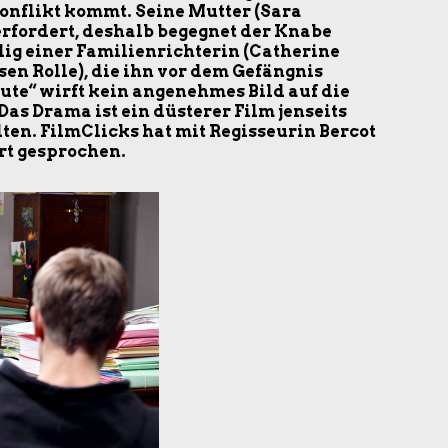
onflikt kommt. Seine Mutter (Sara
berfordert, deshalb begegnet der Knabe
ig einer Familienrichterin (Catherine
sen Rolle), die ihn vor dem Gefängnis
ute“ wirft kein angenehmes Bild auf die
Das Drama ist ein düsterer Film jenseits
en. FilmClicks hat mit Regisseurin Bercot
rt gesprochen.