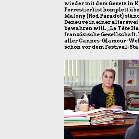
wieder mit dem Gesetz in K
Forrestier) ist komplett ü
Malony (Rod Paradot) ständ
Deneuve in einer alterswei
bewahren will. „La Tête Ha
französische Gesellschaft. 
aller Cannes-Glamour-Welt
schon vor dem Festival-Sta