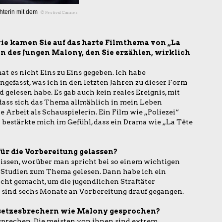
hterin mit dem
© Festival Cannes
e kamen Sie auf das harte Filmthema von „La
on des Jungen Malony, den Sie erzählen, wirklich
at es nicht Eins zu Eins gegeben. Ich habe
fasst, was ich in den letzten Jahren zu dieser Form
 gelesen habe. Es gab auch kein reales Ereignis, mit
 dass sich das Thema allmählich in mein Leben
 Arbeit als Schauspielerin. Ein Film wie „Poliezei“
, bestärkte mich im Gefühl, dass ein Drama wie „La Tête
.
für die Vorbereitung gelassen?
wissen, worüber man spricht bei so einem wichtigen
 Studien zum Thema gelesen. Dann habe ich ein
cht gemacht, um die jugendlichen Straftäter
 sind sechs Monate an Vorbereitung drauf gegangen.
esetzesbrechern wie Malony gesprochen?
 sprechen. Die meisten von ihnen sind extrem