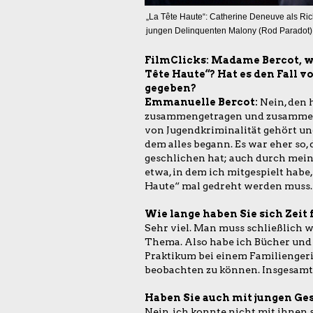
„La Tête Haute“: Catherine Deneuve als Ric
jungen Delinquenten Malony (Rod Paradot)
FilmClicks:
Madame Bercot, wi
Tête Haute“? Hat es den Fall v
gegeben?
Emmanuelle Bercot:
Nein, den h
zusammengetragen und zusammenge
von Jugendkriminalität gehört und
dem alles begann. Es war eher so,
geschlichen hat; auch durch meine
etwa, in dem ich mitgespielt habe
Haute“ mal gedreht werden muss
Wie lange haben Sie sich Zeit 
Sehr viel. Man muss schließlich 
Thema. Also habe ich Bücher und
Praktikum bei einem Familiengeri
beobachten zu können. Insgesamt
Haben Sie auch mit jungen G
Nein, ich konnte nicht mit ihnen