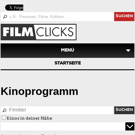
SUCHEN
MENÜ
STARTSEITE
Kinoprogramm
SUCHEN
Kinos in deiner Nähe