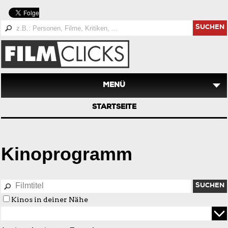
SUCHEN
MENÜ
STARTSEITE
Kinoprogramm
SUCHEN
Kinos in deiner Nähe