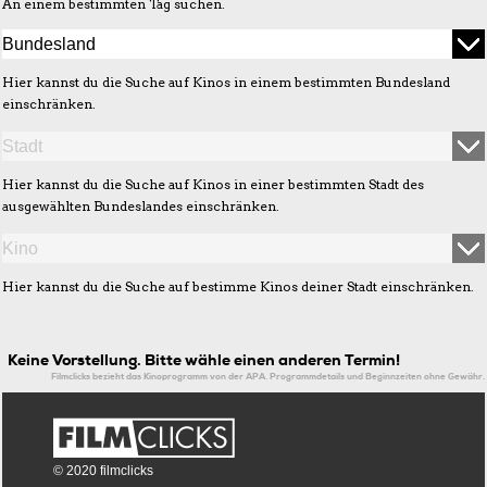
An einem bestimmten Tag suchen.
Hier kannst du die Suche auf Kinos in einem bestimmten Bundesland
einschränken.
Hier kannst du die Suche auf Kinos in einer bestimmten Stadt des
ausgewählten Bundeslandes einschränken.
Hier kannst du die Suche auf bestimme Kinos deiner Stadt einschränken.
Keine Vorstellung. Bitte wähle einen anderen Termin!
Filmclicks bezieht das Kinoprogramm von der APA. Programmdetails und Beginnzeiten ohne Gewähr.
© 2020 filmclicks