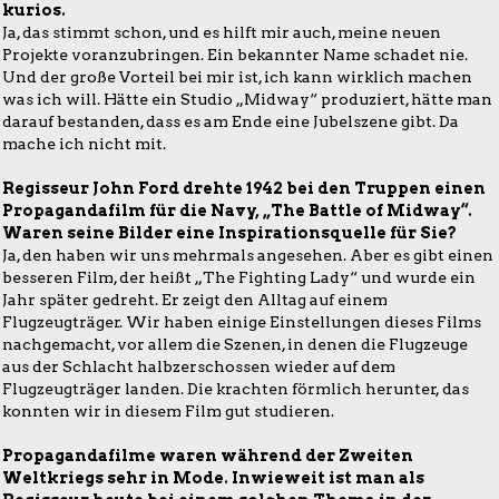
kurios.
Ja, das stimmt schon, und es hilft mir auch, meine neuen
Projekte voranzubringen. Ein bekannter Name schadet nie.
Und der große Vorteil bei mir ist, ich kann wirklich machen
was ich will. Hätte ein Studio „Midway“ produziert, hätte man
darauf bestanden, dass es am Ende eine Jubelszene gibt. Da
mache ich nicht mit.
Regisseur John Ford drehte 1942 bei den Truppen einen
Propagandafilm für die Navy, „The Battle of Midway“.
Waren seine Bilder eine Inspirationsquelle für Sie?
Ja, den haben wir uns mehrmals angesehen. Aber es gibt einen
besseren Film, der heißt „The Fighting Lady“ und wurde ein
Jahr später gedreht. Er zeigt den Alltag auf einem
Flugzeugträger. Wir haben einige Einstellungen dieses Films
nachgemacht, vor allem die Szenen, in denen die Flugzeuge
aus der Schlacht halbzerschossen wieder auf dem
Flugzeugträger landen. Die krachten förmlich herunter, das
konnten wir in diesem Film gut studieren.
Propagandafilme waren während der Zweiten
Weltkriegs sehr in Mode. Inwieweit ist man als