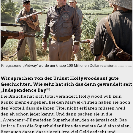
Kriegsszene: „Midway“ wurde um knapp 100 Millionen Dollar realisiert
© Universum
Wir sprachen von der Unlust Hollywoods auf gute
Geschichten. Wie sehr hat sich das denn gewandelt seit
„Independence Day“?
Die Branche hat sich total verändert, Hollywood will kein
Risiko mehr eingehen. Bei den Marvel-Filmen haben sie noch
den Vorteil, dass sie ihren Titel nicht erklären müssen, weil
den eh schon jeder kennt. Und dann packen sie in die
„Avengers“-Filme jeden Superhelden, den es jemals gab. Das
ist irre. Dass die Superheldenfilme das meiste Geld einspielen,
liegt auch daran, dass sie mit irre viel Geld gedreht und