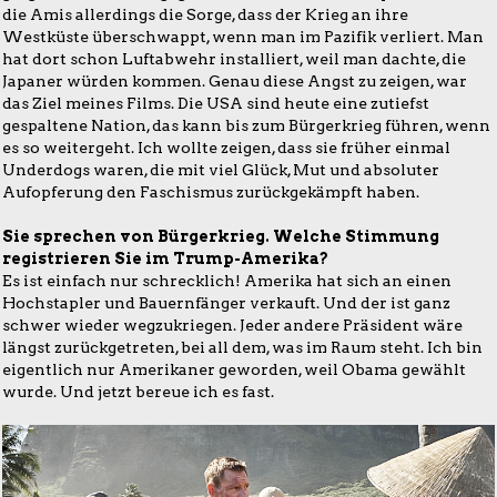
die Amis allerdings die Sorge, dass der Krieg an ihre
Westküste überschwappt, wenn man im Pazifik verliert. Man
hat dort schon Luftabwehr installiert, weil man dachte, die
Japaner würden kommen. Genau diese Angst zu zeigen, war
das Ziel meines Films. Die USA sind heute eine zutiefst
gespaltene Nation, das kann bis zum Bürgerkrieg führen, wenn
es so weitergeht. Ich wollte zeigen, dass sie früher einmal
Underdogs waren, die mit viel Glück, Mut und absoluter
Aufopferung den Faschismus zurückgekämpft haben.
Sie sprechen von Bürgerkrieg. Welche Stimmung
registrieren Sie im Trump-Amerika?
Es ist einfach nur schrecklich! Amerika hat sich an einen
Hochstapler und Bauernfänger verkauft. Und der ist ganz
schwer wieder wegzukriegen. Jeder andere Präsident wäre
längst zurückgetreten, bei all dem, was im Raum steht. Ich bin
eigentlich nur Amerikaner geworden, weil Obama gewählt
wurde. Und jetzt bereue ich es fast.