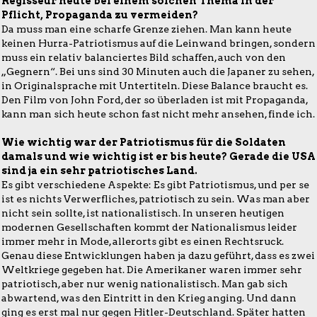
Regisseur heute bei einem solchen Thema in der
Pflicht, Propaganda zu vermeiden?
Da muss man eine scharfe Grenze ziehen. Man kann heute
keinen Hurra-Patriotismus auf die Leinwand bringen, sondern
muss ein relativ balanciertes Bild schaffen, auch von den
„Gegnern“. Bei uns sind 30 Minuten auch die Japaner zu sehen,
in Originalsprache mit Untertiteln. Diese Balance braucht es.
Den Film von John Ford, der so überladen ist mit Propaganda,
kann man sich heute schon fast nicht mehr ansehen, finde ich.
Wie wichtig war der Patriotismus für die Soldaten
damals und wie wichtig ist er bis heute? Gerade die USA
sind ja ein sehr patriotisches Land.
Es gibt verschiedene Aspekte: Es gibt Patriotismus, und per se
ist es nichts Verwerfliches, patriotisch zu sein. Was man aber
nicht sein sollte, ist nationalistisch. In unseren heutigen
modernen Gesellschaften kommt der Nationalismus leider
immer mehr in Mode, allerorts gibt es einen Rechtsruck.
Genau diese Entwicklungen haben ja dazu geführt, dass es zwei
Weltkriege gegeben hat. Die Amerikaner waren immer sehr
patriotisch, aber nur wenig nationalistisch. Man gab sich
abwartend, was den Eintritt in den Krieg anging. Und dann
ging es erst mal nur gegen Hitler-Deutschland. Später hatten