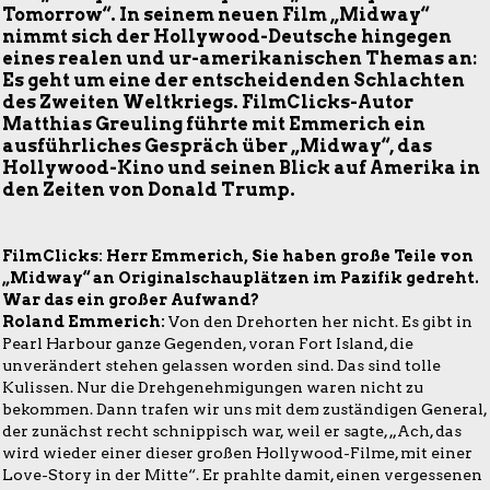
Tomorrow“. In seinem neuen Film „Midway“
nimmt sich der Hollywood-Deutsche hingegen
eines realen und ur-amerikanischen Themas an:
Es geht um eine der entscheidenden Schlachten
des Zweiten Weltkriegs. FilmClicks-Autor
Matthias Greuling führte mit Emmerich ein
ausführliches Gespräch über „Midway“, das
Hollywood-Kino und seinen Blick auf Amerika in
den Zeiten von Donald Trump.
FilmClicks: Herr Emmerich, Sie haben große Teile von
„Midway“ an Originalschauplätzen im Pazifik gedreht.
War das ein großer Aufwand?
Roland Emmerich:
Von den Drehorten her nicht. Es gibt in
Pearl Harbour ganze Gegenden, voran Fort Island, die
unverändert stehen gelassen worden sind. Das sind tolle
Kulissen. Nur die Drehgenehmigungen waren nicht zu
bekommen. Dann trafen wir uns mit dem zuständigen General,
der zunächst recht schnippisch war, weil er sagte, „Ach, das
wird wieder einer dieser großen Hollywood-Filme, mit einer
Love-Story in der Mitte“. Er prahlte damit, einen vergessenen