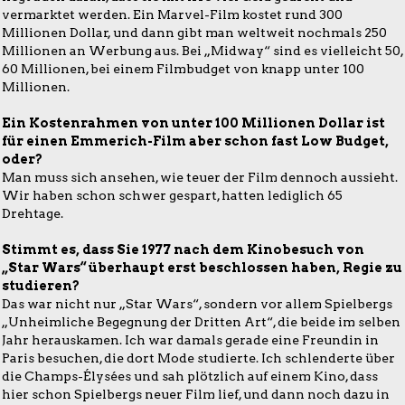
vermarktet werden. Ein Marvel-Film kostet rund 300
Millionen Dollar, und dann gibt man weltweit nochmals 250
Millionen an Werbung aus. Bei „Midway“ sind es vielleicht 50,
60 Millionen, bei einem Filmbudget von knapp unter 100
Millionen.
Ein Kostenrahmen von unter 100 Millionen Dollar ist
für einen Emmerich-Film aber schon fast Low Budget,
oder?
Man muss sich ansehen, wie teuer der Film dennoch aussieht.
Wir haben schon schwer gespart, hatten lediglich 65
Drehtage.
Stimmt es, dass Sie 1977 nach dem Kinobesuch von
„Star Wars“ überhaupt erst beschlossen haben, Regie zu
studieren?
Das war nicht nur „Star Wars“, sondern vor allem Spielbergs
„Unheimliche Begegnung der Dritten Art“, die beide im selben
Jahr herauskamen. Ich war damals gerade eine Freundin in
Paris besuchen, die dort Mode studierte. Ich schlenderte über
die Champs-Élysées und sah plötzlich auf einem Kino, dass
hier schon Spielbergs neuer Film lief, und dann noch dazu in