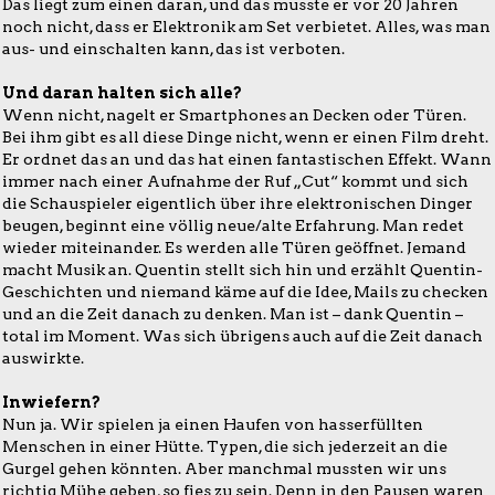
Das liegt zum einen daran, und das musste er vor 20 Jahren
noch nicht, dass er Elektronik am Set verbietet. Alles, was man
aus- und einschalten kann, das ist verboten.
Und daran halten sich alle?
Wenn nicht, nagelt er Smartphones an Decken oder Türen.
Bei ihm gibt es all diese Dinge nicht, wenn er einen Film dreht.
Er ordnet das an und das hat einen fantastischen Effekt. Wann
immer nach einer Aufnahme der Ruf „Cut“ kommt und sich
die Schauspieler eigentlich über ihre elektronischen Dinger
beugen, beginnt eine völlig neue/alte Erfahrung. Man redet
wieder miteinander. Es werden alle Türen geöffnet. Jemand
macht Musik an. Quentin stellt sich hin und erzählt Quentin-
Geschichten und niemand käme auf die Idee, Mails zu checken
und an die Zeit danach zu denken. Man ist – dank Quentin –
total im Moment. Was sich übrigens auch auf die Zeit danach
auswirkte.
Inwiefern?
Nun ja. Wir spielen ja einen Haufen von hasserfüllten
Menschen in einer Hütte. Typen, die sich jederzeit an die
Gurgel gehen könnten. Aber manchmal mussten wir uns
richtig Mühe geben, so fies zu sein. Denn in den Pausen waren