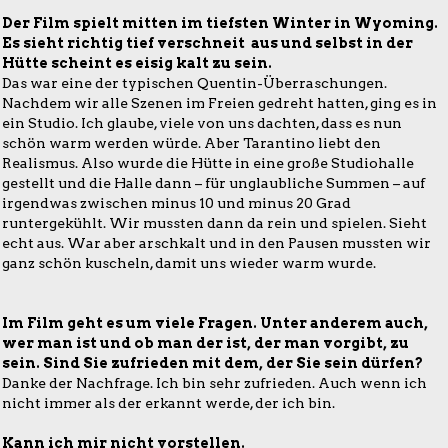
Der Film spielt mitten im tiefsten Winter in Wyoming.
Es sieht richtig tief verschneit aus und selbst in der
Hütte scheint es eisig kalt zu sein.
Das war eine der typischen Quentin-Überraschungen.
Nachdem wir alle Szenen im Freien gedreht hatten, ging es in
ein Studio. Ich glaube, viele von uns dachten, dass es nun
schön warm werden würde. Aber Tarantino liebt den
Realismus. Also wurde die Hütte in eine große Studiohalle
gestellt und die Halle dann – für unglaubliche Summen – auf
irgendwas zwischen minus 10 und minus 20 Grad
runtergekühlt. Wir mussten dann da rein und spielen. Sieht
echt aus. War aber arschkalt und in den Pausen mussten wir
ganz schön kuscheln, damit uns wieder warm wurde.
Im Film geht es um viele Fragen. Unter anderem auch,
wer man ist und ob man der ist, der man vorgibt, zu
sein. Sind Sie zufrieden mit dem, der Sie sein dürfen?
Danke der Nachfrage. Ich bin sehr zufrieden. Auch wenn ich
nicht immer als der erkannt werde, der ich bin.
Kann ich mir nicht vorstellen.