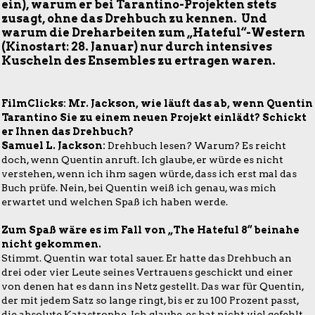
ein), warum er bei Tarantino-Projekten stets
zusagt, ohne das Drehbuch zu kennen. Und
warum die Dreharbeiten zum „Hateful“-Western
(Kinostart: 28. Januar) nur durch intensives
Kuscheln des Ensembles zu ertragen waren.
FilmClicks: Mr. Jackson, wie läuft das ab, wenn Quentin
Tarantino Sie zu einem neuen Projekt einlädt? Schickt
er Ihnen das Drehbuch?
Samuel L. Jackson:
Drehbuch lesen? Warum? Es reicht
doch, wenn Quentin anruft. Ich glaube, er würde es nicht
verstehen, wenn ich ihm sagen würde, dass ich erst mal das
Buch prüfe. Nein, bei Quentin weiß ich genau, was mich
erwartet und welchen Spaß ich haben werde.
Zum Spaß wäre es im Fall von „The Hateful 8“ beinahe
nicht gekommen.
Stimmt. Quentin war total sauer. Er hatte das Drehbuch an
drei oder vier Leute seines Vertrauens geschickt und einer
von denen hat es dann ins Netz gestellt. Das war für Quentin,
der mit jedem Satz so lange ringt, bis er zu 100 Prozent passt,
die absolute Katastrophe. Ich glaube, es hat nicht viel gefehlt,