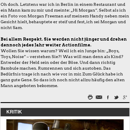
Oh doch. Letztens war ich in Berlin in einem Restaurant und
ein Mann kam zu mir und meinte: „Hi Morgan“. Selbst als ich
ein Foto von Morgan Freeman auf meinem Handy neben mein
Gesicht hielt, behauptete er steif und fest, ich sei Morgan und
nicht Sam.
Bei allem Respekt. Sie werden nicht jünger und drehen
dennoch jedes Jahr weiter Actionfilme.
Wollen Sie wissen warum? Weil ich ein Junge bin: „Boys,
Toys, Noise“ – verstehen Sie?! Was will man denn als Kind?
Entweder der Held sein oder der Böse. Und dann richtig
Bambule machen. Rumrennen und sich austoben. Das
Bedürfnis trage ich nach wie vor in mir. Zum Glück habe ich
ganz gute Gene. So dass ich noch nicht allzu häufig den alten
Mann angeboten bekomme.
KRITIK