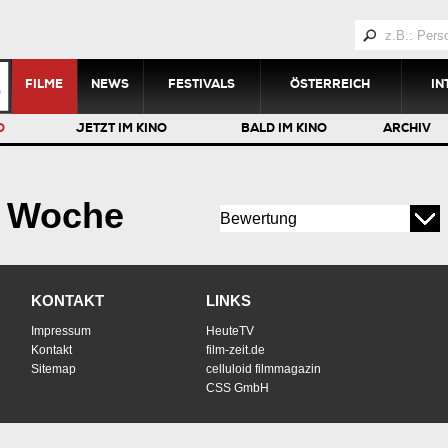
FILME
NEWS
FESTIVALS
ÖSTERREICH
IN
O
JETZT IM KINO
BALD IM KINO
ARCHIV
r Woche
KONTAKT
LINKS
Impressum
HeuteTV
Kontakt
film-zeit.de
Sitemap
celluloid filmmagazin
CSS GmbH