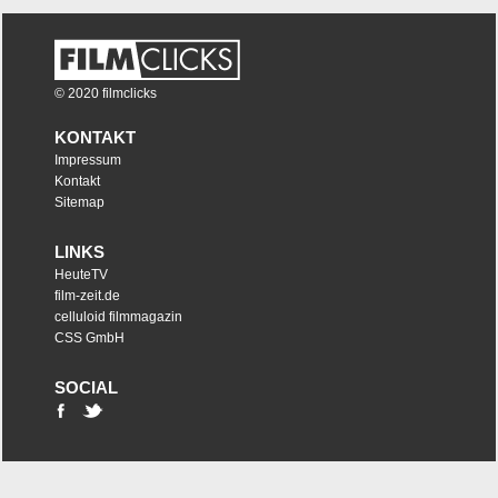
© 2020 filmclicks
KONTAKT
Impressum
Kontakt
Sitemap
LINKS
HeuteTV
film-zeit.de
celluloid filmmagazin
CSS GmbH
SOCIAL