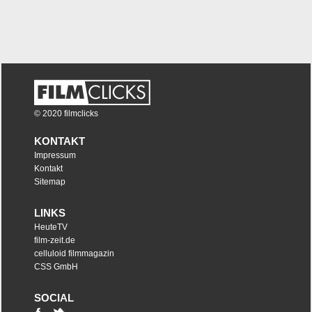
© 2020 filmclicks
KONTAKT
Impressum
Kontakt
Sitemap
LINKS
HeuteTV
film-zeit.de
celluloid filmmagazin
CSS GmbH
SOCIAL