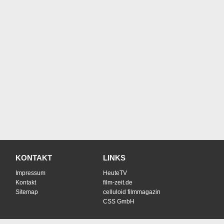
KONTAKT
LINKS
Impressum
HeuteTV
Kontakt
film-zeit.de
Sitemap
celluloid filmmagazin
CSS GmbH