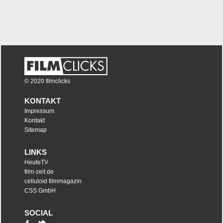
© 2020 filmclicks
KONTAKT
Impressum
Kontakt
Sitemap
LINKS
HeuteTV
film-zeit.de
celluloid filmmagazin
CSS GmbH
SOCIAL