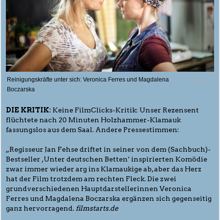
Reinigungskräfte unter sich: Veronica Ferres und Magdalena
© Centfox
Boczarska
DIE KRITIK:
Keine FilmClicks-Kritik: Unser Rezensent
flüchtete nach 20 Minuten Holzhammer-Klamauk
fassungslos aus dem Saal. Andere Pressestimmen:
„Regisseur Jan Fehse driftet in seiner von dem (Sachbuch)-
Bestseller ,Unter deutschen Betten‘ inspirierten Komödie
zwar immer wieder arg ins Klamaukige ab, aber das Herz
hat der Film trotzdem am rechten Fleck. Die zwei
grundverschiedenen Hauptdarstellerinnen Veronica
Ferres und Magdalena Boczarska ergänzen sich gegenseitig
ganz hervorragend.
filmstarts.de