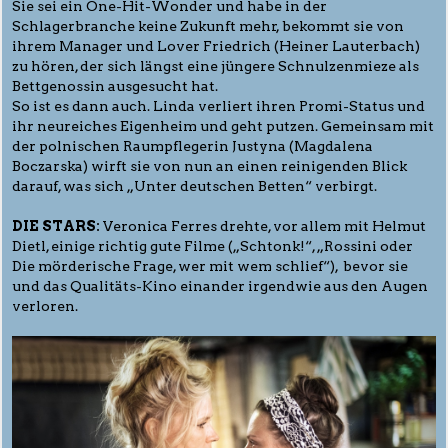
Sie sei ein One-Hit-Wonder und habe in der
Schlagerbranche keine Zukunft mehr, bekommt sie von
ihrem Manager und Lover Friedrich (Heiner Lauterbach)
zu hören, der sich längst eine jüngere Schnulzenmieze als
Bettgenossin ausgesucht hat.
So ist es dann auch. Linda verliert ihren Promi-Status und
ihr neureiches Eigenheim und geht putzen. Gemeinsam mit
der polnischen Raumpflegerin Justyna (Magdalena
Boczarska) wirft sie von nun an einen reinigenden Blick
darauf, was sich „Unter deutschen Betten“ verbirgt.
DIE STARS:
Veronica Ferres drehte, vor allem mit Helmut
Dietl, einige richtig gute Filme („Schtonk!“, „Rossini oder
Die mörderische Frage, wer mit wem schlief“), bevor sie
und das Qualitäts-Kino einander irgendwie aus den Augen
verloren.