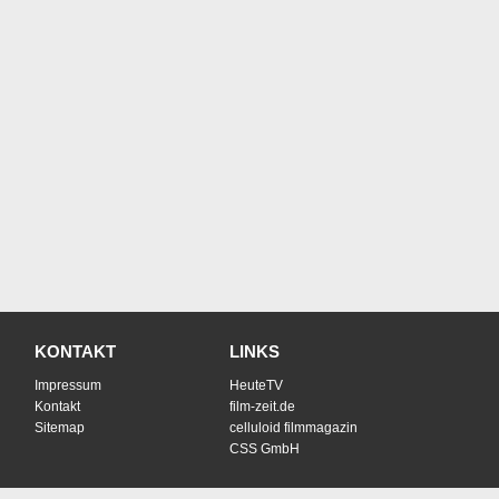
KONTAKT
LINKS
Impressum
HeuteTV
Kontakt
film-zeit.de
Sitemap
celluloid filmmagazin
CSS GmbH