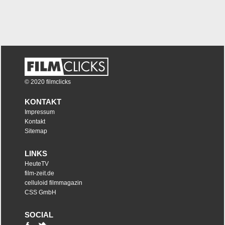
© 2020 filmclicks
KONTAKT
Impressum
Kontakt
Sitemap
LINKS
HeuteTV
film-zeit.de
celluloid filmmagazin
CSS GmbH
SOCIAL