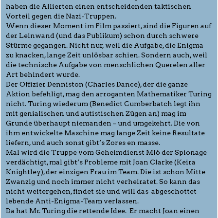
haben die Allierten einen entscheidenden taktischen
Vorteil gegen die Nazi-Truppen.
Wenn dieser Moment im Film passiert, sind die Figuren auf
der Leinwand (und das Publikum) schon durch schwere
Stürme gegangen. Nicht nur, weil die Aufgabe, die Enigma
zu knacken, lange Zeit unlösbar schien. Sondern auch, weil
die technische Aufgabe von menschlichen Querelen aller
Art behindert wurde.
Der Offizier Denniston (Charles Dance), der die ganze
Aktion befehligt, mag den arroganten Mathematiker Turing
nicht. Turing wiederum (Benedict Cumberbatch legt ihn
mit genialischen und autistischen Zügen an) mag im
Grunde überhaupt niemanden – und umgekehrt. Die von
ihm entwickelte Maschine mag lange Zeit keine Resultate
liefern, und auch sonst gibt’s Zores en masse.
Mal wird die Truppe vom Geheimdienst MI6 der Spionage
verdächtigt, mal gibt’s Probleme mit Joan Clarke (Keira
Knightley), der einzigen Frau im Team. Die ist schon Mitte
Zwanzig und noch immer nicht verheiratet. So kann das
nicht weitergehen, findet sie und will das abgeschottet
lebende Anti-Enigma-Team verlassen.
Da hat Mr. Turing die rettende Idee. Er macht Joan einen