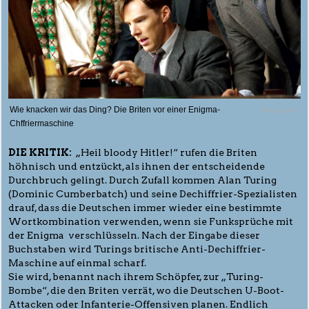
Wie knacken wir das Ding? Die Briten vor einer Enigma-
© SquareOne
Chffriermaschine
DIE KRITIK:
„Heil bloody Hitler!“ rufen die Briten
höhnisch und entzückt, als ihnen der entscheidende
Durchbruch gelingt. Durch Zufall kommen Alan Turing
(Dominic Cumberbatch) und seine Dechiffrier-Spezialisten
drauf, dass die Deutschen immer wieder eine bestimmte
Wortkombination verwenden, wenn sie Funksprüche mit
der Enigma verschlüsseln. Nach der Eingabe dieser
Buchstaben wird Turings britische Anti-Dechiffrier-
Maschine auf einmal scharf.
Sie wird, benannt nach ihrem Schöpfer, zur „Turing-
Bombe“, die den Briten verrät, wo die Deutschen U-Boot-
Attacken oder Infanterie-Offensiven planen. Endlich