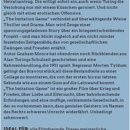
Heiratsantrag. Die willigt sofort ein, auch wenn Turing die
Verlobung nur mit einem Küsschen garniert. Und nicht
gleich mit einer erotischen Offensive.
„The Imitation Game“ verbindet auf überwältigende Weise
Thriller und Drama. Man wird Zeuge einer
spannungsgeladenen Story über ein kriegsentscheidendes
Projekt – und man blickt zugleich auf ein nicht minder
fesselndes Zeitgemälde, das von gesellschaftlichen
Zwängen und Freuden erzählt.
Autor Graham Moore hat obendrein noch Rückblenden aus
Alan Turings Schulzeit geschrieben und eine
Rahmenhandlung, die 1951 spielt. Regisseur Morten Tyldum
gelingt das Bravourstück, all diese Bestandteile zu einer
Collage zu montieren, die von der ersten bis zur letzten
Sekunde wie aus einem Guss auf die Leinwand kommt.
„The Imitation Game“ ist ein großer Film über Krieg und
Frieden, über Liebe und Eifersucht, über bahnbrechende
Erfindungen und eine muffige, verklemmte Gesellschaft, in
der es vorkommen kann, dass genialen Geistern im Namen
des Rechts schweres Unrecht widerfährt. Unbedingt
sehenswert.
IDEAL FÜR:
alle Filmfreunde. Dieses meisterliche