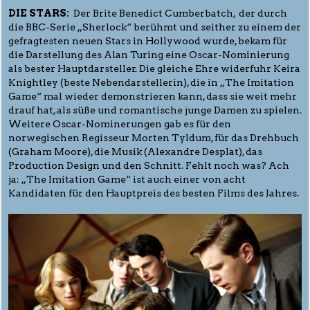
DIE STARS:
Der Brite Benedict Cumberbatch, der durch
die BBC-Serie „Sherlock“ berühmt und seither zu einem der
gefragtesten neuen Stars in Hollywood wurde, bekam für
die Darstellung des Alan Turing eine Oscar-Nominierung
als bester Hauptdarsteller. Die gleiche Ehre widerfuhr Keira
Knightley (beste Nebendarstellerin), die in „The Imitation
Game“ mal wieder demonstrieren kann, dass sie weit mehr
drauf hat, als süße und romantische junge Damen zu spielen.
Weitere Oscar-Nominerungen gab es für den
norwegischen Regisseur Morten Tyldum, für das Drehbuch
(Graham Moore), die Musik (Alexandre Desplat), das
Production Design und den Schnitt. Fehlt noch was? Ach
ja: „The Imitation Game“ ist auch einer von acht
Kandidaten für den Hauptpreis des besten Films des Jahres.