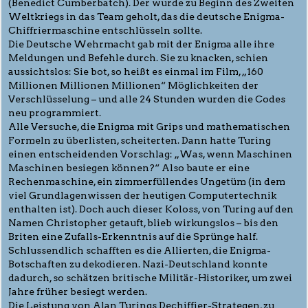
(Benedict Cumberbatch). Der wurde zu Beginn des Zweiten
Weltkriegs in das Team geholt, das die deutsche Enigma-
Chiffriermaschine entschlüsseln sollte.
Die Deutsche Wehrmacht gab mit der Enigma alle ihre
Meldungen und Befehle durch. Sie zu knacken, schien
aussichtslos: Sie bot, so heißt es einmal im Film, „160
Millionen Millionen Millionen“ Möglichkeiten der
Verschlüsselung – und alle 24 Stunden wurden die Codes
neu programmiert.
Alle Versuche, die Enigma mit Grips und mathematischen
Formeln zu überlisten, scheiterten. Dann hatte Turing
einen entscheidenden Vorschlag: „Was, wenn Maschinen
Maschinen besiegen können?“ Also baute er eine
Rechenmaschine, ein zimmerfüllendes Ungetüm (in dem
viel Grundlagenwissen der heutigen Computertechnik
enthalten ist). Doch auch dieser Koloss, von Turing auf den
Namen Christopher getauft, blieb wirkungslos – bis den
Briten eine Zufalls-Erkenntnis auf die Sprünge half.
Schlussendlich schafften es die Allierten, die Enigma-
Botschaften zu dekodieren. Nazi-Deutschland konnte
dadurch, so schätzen britische Militär-Historiker, um zwei
Jahre früher besiegt werden.
Die Leistung von Alan Turings Dechiffier-Strategen, zu