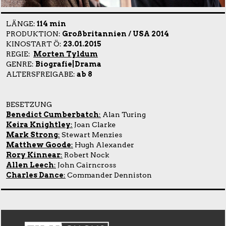
LÄNGE:
114 min
PRODUKTION:
Großbritannien / USA 2014
KINOSTART Ö:
23.01.2015
REGIE:
Morten Tyldum
GENRE:
Biografie|Drama
ALTERSFREIGABE:
ab 8
BESETZUNG
Benedict Cumberbatch
:
Alan Turing
Keira Knightley
:
Joan Clarke
Mark Strong
:
Stewart Menzies
Matthew Goode
:
Hugh Alexander
Rory Kinnear
:
Robert Nock
Allen Leech
:
John Cairncross
Charles Dance
:
Commander Denniston