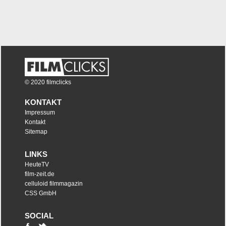
© 2020 filmclicks
KONTAKT
Impressum
Kontakt
Sitemap
LINKS
HeuteTV
film-zeit.de
celluloid filmmagazin
CSS GmbH
SOCIAL