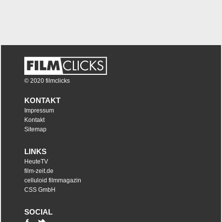
© 2020 filmclicks
KONTAKT
Impressum
Kontakt
Sitemap
LINKS
HeuteTV
film-zeit.de
celluloid filmmagazin
CSS GmbH
SOCIAL