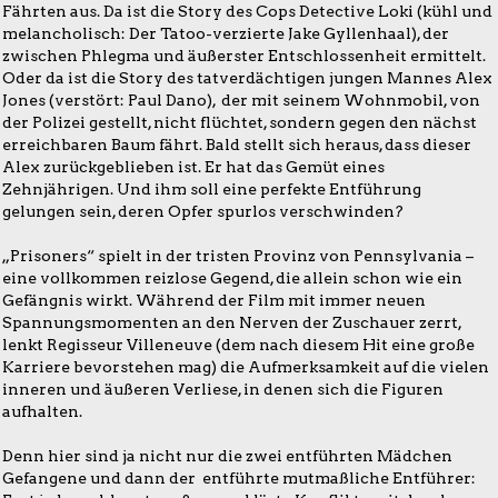
Fährten aus. Da ist die Story des Cops Detective Loki (kühl und
melancholisch: Der Tatoo-verzierte Jake Gyllenhaal), der
zwischen Phlegma und äußerster Entschlossenheit ermittelt.
Oder da ist die Story des tatverdächtigen jungen Mannes Alex
Jones (verstört: Paul Dano), der mit seinem Wohnmobil, von
der Polizei gestellt, nicht flüchtet, sondern gegen den nächst
erreichbaren Baum fährt. Bald stellt sich heraus, dass dieser
Alex zurückgeblieben ist. Er hat das Gemüt eines
Zehnjährigen. Und ihm soll eine perfekte Entführung
gelungen sein, deren Opfer spurlos verschwinden?
„Prisoners“ spielt in der tristen Provinz von Pennsylvania –
eine vollkommen reizlose Gegend, die allein schon wie ein
Gefängnis wirkt. Während der Film mit immer neuen
Spannungsmomenten an den Nerven der Zuschauer zerrt,
lenkt Regisseur Villeneuve (dem nach diesem Hit eine große
Karriere bevorstehen mag) die Aufmerksamkeit auf die vielen
inneren und äußeren Verliese, in denen sich die Figuren
aufhalten.
Denn hier sind ja nicht nur die zwei entführten Mädchen
Gefangene und dann der entführte mutmaßliche Entführer: