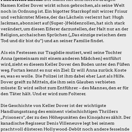
Namen Keller Dover wirkt schon gebrochen, als seine Welt
noch in Ordnung ist. Ein bigotter Starrkopf mit wirrer Frisur
und verhärmter Miene, der das Lächeln verlernt hat: Hugh
Jackman, abonniert auf (Super-)Heldenrollen, hat sich stark
verändert, um diesen Eiferer darzustellen, der Halt nur an der
Religion, archaischen Sprüchen („Das einzige zwischen dem
Tod und dir bist du“) und an seiner Familie findet.
Als ein Festessen zur Tragödie mutiert, weil seine Tochter
Anna (gemeinsam mit einem anderen Mädchen) entführt
wird, zieht es diesem Keller Dover den Boden unter den Füßen
weg. Fortan kennt es nur ein Ziel: Er will Anna zurück. Koste
es, was es wolle. Die Polizei ist ihm dabei eher Last als Hilfe.
Dover greift zu Mitteln, die ihm sein Glauben verbieten
müsste: Er wird selbst zum Entführer – des Mannes, den er für
den Täter hält. Und er wird zum Folterer.
Die Geschichte von Keller Dover ist der wichtigste
Handlungsstrang des eminent vielschichtigen Thrillers
„Prisoners“, der zu den Höhepunkten des Kinojahres zählt. Der
kanadische Regisseur Denis Villeneuve legt bei seinem
prachtvoll düsteren Hollywood-Debüt noch andere fesselnde