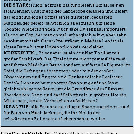
DIE STARS:
Hugh Jackman hat für diesen Film all seinen
strahlenden Charme in der Garderobe gelassen und liefert
das eindringliche Porträt eines düsteren, gequälten
Mannes, der bereit ist, wirklich alles zu tun, um seine
Tochter wiederzufinden. Auch Jake Gyllenhaal imponiert
als cooler Cop, der manchmal lethargisch wirkt, aber sehr
resolut ermittelt. Oscar-Preisträgerin Melissa Leo ist als
ältere Dame bis zur Unkenntlichkeit verkleidet.
KURZKRITIK:
„Prisoners“ ist ein dunkler Thriller mit
großer Strahlkraft. Der Titel nimmt nicht nur auf die zwei
entführten Mädchen Bezug, sondern auf fast alle Figuren im
Spiel, die Gefangene ihrer mehr oder minder großer
Obsessionen und Ängste sind. Der kanadische Regisseur
Denis Villeneuve baut enorme Spannung auf und lässt
gleichwohl genug Raum, um die Grundfrage des Films zu
überdenken: Kann und darf Selbstjustiz in größter Not ein
Mittel sein, um ein Verbrechen aufzuklären?
IDEAL FÜR:
alle Freunde des klugen Spannungskinos – und
für Fans von Hugh Jackman, die ihr Idol in der
schwärzesten Rolle seines Lebens sehen wollen.
FilmClicks Kritik.
Der Mann mit dem merkwürdigen