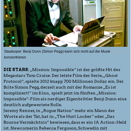
Staatsoper: Benji Dunn (Simon Pegg) kann sich nicht auf die Musik
© Paramount
konzentrieren
DIE STARS:
„Mission: Impossible“ ist der größte Hit des
Megastars Tom Cruise. Der letzte Film der Serie, „Ghost
Protocol“, spielte 2012 knapp 700 Millionen Dollar ein. Der
Brite Simon Pegg, derzeit auch mit der Romanze „Es ist
kompliziert!“ im Kino, spielt jetzt im fünften „Mission:
Impossible“-Film als nerdiger Eigenbrötler Benji Dunn eine
deutlich aufgewertete Rolle.
Jeremy Renner, in „Rogue Nation“ mehr ein Mann der
Worte als der Tat, hat in „The Hurt Locker“ oder „Das
Bourne Vermächtnis“ bewiesen, dass er ein 1A Action-Held
ist. Newcomerin Rebecca Ferguson, Schwedin mit