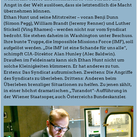
Angst in der Welt auslösen, dass sie letztendlich die Macht
übernehmen können.
Ethan Hunt und seine Mitstreiter – voran Benji Dunn
(Simon Pegg), William Brandt (Jeremy Renner) und Luther
Stickell (Ving Rhames) – werden nicht nur vom Syndicat
bedroht. Sie stehen daheim in Washington unter Beschuss.
Ihre bunte Truppe, die Impossible Missions Force (IMF), soll
aufgelöst werden. „Die IMF ist eine Schande für uns alle“,
schimpft CIA-Direktor Alan Hunley (Alec Baldwin).
Draußen im Feldeinsatz kann sich Ethan Hunt nicht um
solche Kleinigkeiten kümmern. Er hat anderes zu tun.
Erstens: Das Syndicat aufzumischen. Zweitens: Die Angriffe
des Syndicats zu überleben. Drittens: Anderen beim
Überleben brenzliger Situationen zu helfen. Zu jenen zählt,
in einer höchst dramatischen „Turandot“-Aufführung in
der Wiener Staatsoper, auch Österreichs Bundeskanzler.