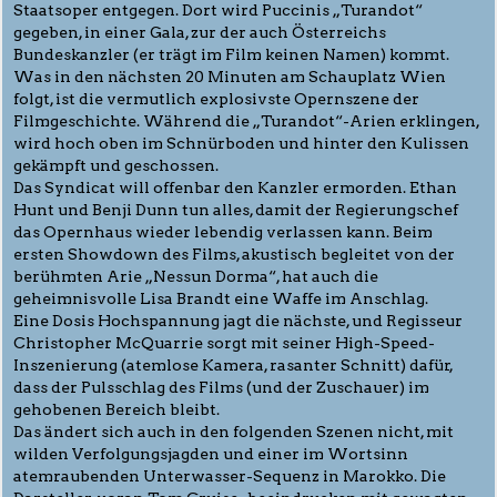
Staatsoper entgegen. Dort wird Puccinis „Turandot“
gegeben, in einer Gala, zur der auch Österreichs
Bundeskanzler (er trägt im Film keinen Namen) kommt.
Was in den nächsten 20 Minuten am Schauplatz Wien
folgt, ist die vermutlich explosivste Opernszene der
Filmgeschichte. Während die „Turandot“-Arien erklingen,
wird hoch oben im Schnürboden und hinter den Kulissen
gekämpft und geschossen.
Das Syndicat will offenbar den Kanzler ermorden. Ethan
Hunt und Benji Dunn tun alles, damit der Regierungschef
das Opernhaus wieder lebendig verlassen kann. Beim
ersten Showdown des Films, akustisch begleitet von der
berühmten Arie „Nessun Dorma“, hat auch die
geheimnisvolle Lisa Brandt eine Waffe im Anschlag.
Eine Dosis Hochspannung jagt die nächste, und Regisseur
Christopher McQuarrie sorgt mit seiner High-Speed-
Inszenierung (atemlose Kamera, rasanter Schnitt) dafür,
dass der Pulsschlag des Films (und der Zuschauer) im
gehobenen Bereich bleibt.
Das ändert sich auch in den folgenden Szenen nicht, mit
wilden Verfolgungsjagden und einer im Wortsinn
atemraubenden Unterwasser-Sequenz in Marokko. Die