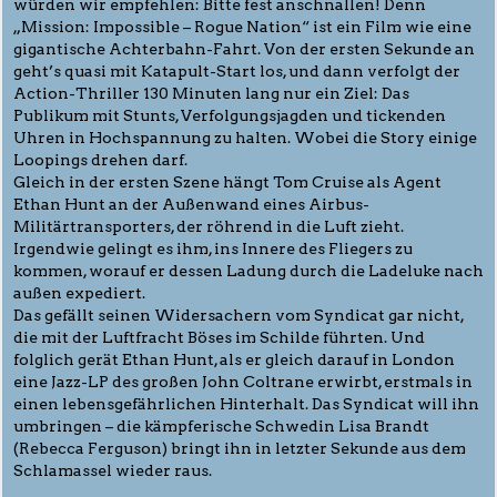
würden wir empfehlen: Bitte fest anschnallen! Denn
„Mission: Impossible – Rogue Nation“ ist ein Film wie eine
gigantische Achterbahn-Fahrt. Von der ersten Sekunde an
geht’s quasi mit Katapult-Start los, und dann verfolgt der
Action-Thriller 130 Minuten lang nur ein Ziel: Das
Publikum mit Stunts, Verfolgungsjagden und tickenden
Uhren in Hochspannung zu halten. Wobei die Story einige
Loopings drehen darf.
Gleich in der ersten Szene hängt Tom Cruise als Agent
Ethan Hunt an der Außenwand eines Airbus-
Militärtransporters, der röhrend in die Luft zieht.
Irgendwie gelingt es ihm, ins Innere des Fliegers zu
kommen, worauf er dessen Ladung durch die Ladeluke nach
außen expediert.
Das gefällt seinen Widersachern vom Syndicat gar nicht,
die mit der Luftfracht Böses im Schilde führten. Und
folglich gerät Ethan Hunt, als er gleich darauf in London
eine Jazz-LP des großen John Coltrane erwirbt, erstmals in
einen lebensgefährlichen Hinterhalt. Das Syndicat will ihn
umbringen – die kämpferische Schwedin Lisa Brandt
(Rebecca Ferguson) bringt ihn in letzter Sekunde aus dem
Schlamassel wieder raus.