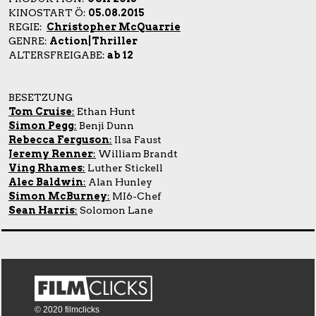
KINOSTART Ö:
05.08.2015
REGIE:
Christopher McQuarrie
GENRE:
Action|Thriller
ALTERSFREIGABE:
ab 12
BESETZUNG
Tom Cruise
:
Ethan Hunt
Simon Pegg
:
Benji Dunn
Rebecca Ferguson
:
Ilsa Faust
Jeremy Renner
:
William Brandt
Ving Rhames
:
Luther Stickell
Alec Baldwin
:
Alan Hunley
Simon McBurney
:
MI6-Chef
Sean Harris
:
Solomon Lane
© 2020 filmclicks