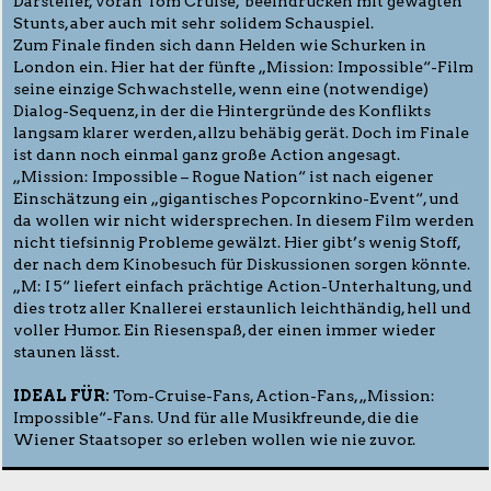
Darsteller, voran Tom Cruise, beeindrucken mit gewagten
Stunts, aber auch mit sehr solidem Schauspiel.
Zum Finale finden sich dann Helden wie Schurken in
London ein. Hier hat der fünfte „Mission: Impossible“-Film
seine einzige Schwachstelle, wenn eine (notwendige)
Dialog-Sequenz, in der die Hintergründe des Konflikts
langsam klarer werden, allzu behäbig gerät. Doch im Finale
ist dann noch einmal ganz große Action angesagt.
„Mission: Impossible – Rogue Nation“ ist nach eigener
Einschätzung ein „gigantisches Popcornkino-Event“, und
da wollen wir nicht widersprechen. In diesem Film werden
nicht tiefsinnig Probleme gewälzt. Hier gibt’s wenig Stoff,
der nach dem Kinobesuch für Diskussionen sorgen könnte.
„M: I 5“ liefert einfach prächtige Action-Unterhaltung, und
dies trotz aller Knallerei erstaunlich leichthändig, hell und
voller Humor. Ein Riesenspaß, der einen immer wieder
staunen lässt.
IDEAL FÜR:
Tom-Cruise-Fans, Action-Fans, „Mission:
Impossible“-Fans. Und für alle Musikfreunde, die die
Wiener Staatsoper so erleben wollen wie nie zuvor.