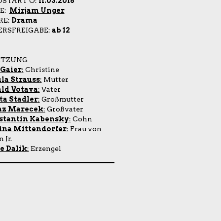
OSTART Ö:
11.03.2016
IE:
Mirjam Unger
RE:
Drama
ERSFREIGABE:
ab 12
ETZUNG
 Gaier
:
Christine
la Strauss
:
Mutter
ld Votava
:
Vater
ta Stadler
:
Großmutter
nz Marecek
:
Großvater
stantin Kabensky
:
Cohn
ina Mittendorfer
:
Frau von
 Jr.
e Dalik
:
Erzengel