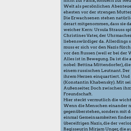
nicht zur Panik, sondern zur Neug
Welt als persönlichen Abenteue
ehesten vor der strengen Mutter,
Die Erwachsenen stehen natürlic
derart mitgenommen, dass sie das
weicher Kern: Ursula Strauss spi
Christines Vater, der Uhrmacher 
liebenswürdiger da. Allerdings 
muss er sich vor den Nazis fürcht
vor den Russen (weil er bei der
Alles ist in Bewegung. Da ist die
nobel: Bettina Mittendorfer), d
einem russischen Leutnant. Der 
ihrem Herzen einquartiert. Und 
(Konstantin Khabensky). Mit sein
Außenseiter. Doch zwischen ihm 
Freundschaft.
Hier steckt vermutlich die wich
Wenn die Menschen einander ni
gegenüberstehen, sondern mit d
einmal Gemeinsamkeiten finden
übereifrigen Nazis, die der verl
Regisseurin Mirjam Unger, die 