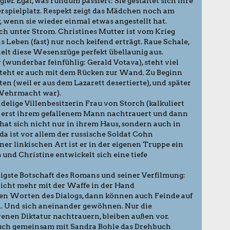
ier. Egal, was rundum passiert: Sie gestaltet sich ihre
rspielplatz. Respekt zeigt das Mädchen noch am
 wenn sie wieder einmal etwas angestellt hat.
h unter Strom. Christines Mutter ist vom Krieg
 Leben (fast) nur noch keifend erträgt. Raue Schale,
elt diese Wesenszüge perfekt übellaunig aus.
(wunderbar feinfühlig: Gerald Votava), steht viel
steht er auch mit dem Rücken zur Wand. Zu Beginn
en (weil er aus dem Lazarett desertierte), und später
 Wehrmacht war).
 adelige Villenbesitzerin Frau von Storch (kalkuliert
ie erst ihrem gefallenem Mann nachtrauert und dann
hat sich nicht nur in ihrem Haus, sondern auch in
da ist vor allem der russische Soldat Cohn
er linkischen Art ist er in der eigenen Truppe ein
und Christine entwickelt sich eine tiefe
tigste Botschaft des Romans und seiner Verfilmung:
cht mehr mit der Waffe in der Hand
en Worten des Dialogs, dann können auch Feinde auf
. Und sich aneinander gewöhnen. Nur die
orenen Diktatur nachtrauern, bleiben außen vor.
auch gemeinsam mit Sandra Bohle das Drehbuch