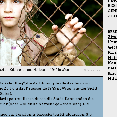
KIN
REG
GEN
ALT
BES
Zita
Ursu
Gera
Kris
Hei
Kon
Bett
blickt auf Kriegsende und Neubeginn 1945 in Wien
© Filmladen kgp
Braun
Hild
ikäfer flieg“, die Verfilmung des Bestsellers von
die Zeit um das Kriegsende 1945 in Wien aus der Sicht
Gaier).
azis patroullieren durch die Stadt. Dann enden die
rück (oder wollen keine mehr gewesen sein). Die
ungen mit großen, interessierten Kinderaugen. Sie