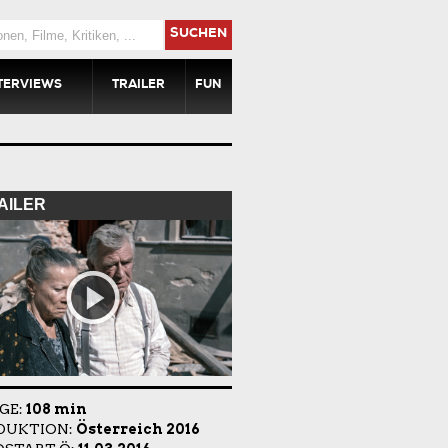
SUCHEN
TERVIEWS
TRAILER
FUN
AILER
GE:
108 min
DUKTION:
Österreich 2016