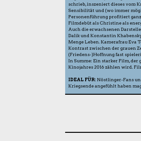
schrieb, inszeniert dieses vom 
Sensibilität und (wo immer mög
Personenführung profitiert ganz 
Filmdebüt als Christine als ene
Auch die erwachsenen Darsteller,
Dalik und Konstantin Khabensky 
Menge Leben. Kamerafrau Eva Test
Kontrast zwischen der grauen Z
(Friedens-)Hoffnung fast spieler
In Summe: Ein starker Film, der
Kinojahres 2016 zählen wird. Fi
IDEAL FÜR:
Nöstlinger-Fans und
Kriegsende angefühlt haben mag