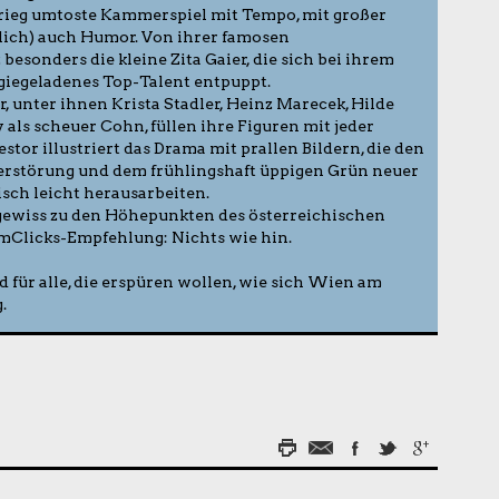
Krieg umtoste Kammerspiel mit Tempo, mit großer
lich) auch Humor. Von ihrer famosen
besonders die kleine Zita Gaier, die sich bei ihrem
rgiegeladenes Top-Talent entpuppt.
 unter ihnen Krista Stadler, Heinz Marecek, Hilde
als scheuer Cohn, füllen ihre Figuren mit jeder
or illustriert das Drama mit prallen Bildern, die den
erstörung und dem frühlingshaft üppigen Grün neuer
isch leicht herausarbeiten.
 gewiss zu den Höhepunkten des österreichischen
lmClicks-Empfehlung: Nichts wie hin.
 für alle, die erspüren wollen, wie sich Wien am
.