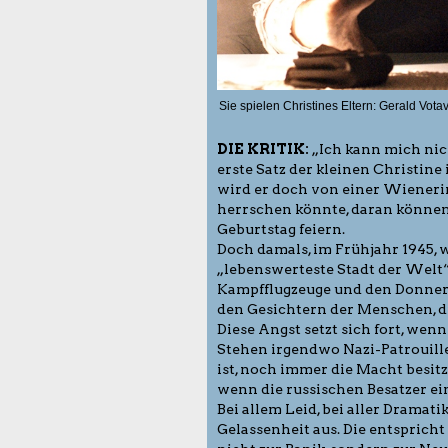
Sie spielen Christines Eltern: Gerald Vota
DIE KRITIK:
„Ich kann mich nich
erste Satz der kleinen Christine 
wird er doch von einer Wieneri
herrschen könnte, daran können s
Geburtstag feiern.
Doch damals, im Frühjahr 1945, 
„lebenswerteste Stadt der Welt“
Kampfflugzeuge und den Donner 
den Gesichtern der Menschen, di
Diese Angst setzt sich fort, wen
Stehen irgendwo Nazi-Patrouillen
ist, noch immer die Macht besitz
wenn die russischen Besatzer e
Bei allem Leid, bei aller Dramatik
Gelassenheit aus. Die entspricht