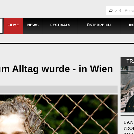
FILME
NEWS
FESTIVALS
ÖSTERREICH
IN
TR
um Alltag wurde - in Wien
LÄN
PRO