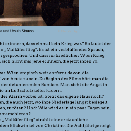
va und Ursula Strauss
© Filmladen kgp
t erinnern, dass einmal kein Krieg war.“ So lautet der
in „Maikäfer flieg“. Es ist ein verblüffender Spruch,
n gesprochen. Und dass im friedlichen Wien Krieg
ich nicht mal jene erinnern, die jetzt ihren 70.
war Wien utopisch weit entfernt davon, die
 von heute zu sein. Zu Beginn des Films hört man die
der detonierenden Bomben. Man sieht die Angst in
e im Luftschutzkeller kauern.
n der Alarm vorbei ist: Steht das eigene Haus noch?
, die auch jetzt, wo ihre Niederlage längst besiegelt
en, zu töten? Und: Wie wird es in ein paar Tagen sein,
inmarschieren?
: „Maikäfer flieg“ strahlt eine erstaunliche
 dem Blickwinkel von Christine. Die Achtjährige neigt