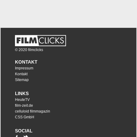
© 2020 filmclicks
KONTAKT
Impressum
Kontakt
Sitemap
LINKS
HeuteTV
film-zeit.de
celluloid filmmagazin
CSS GmbH
SOCIAL