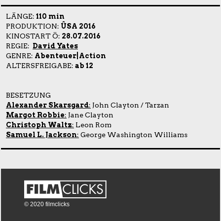
LÄNGE:
110 min
PRODUKTION:
ÛSA 2016
KINOSTART Ö:
28.07.2016
REGIE:
David Yates
GENRE:
Abenteuer|Action
ALTERSFREIGABE:
ab 12
BESETZUNG
Alexander Skarsgard
:
John Clayton / Tarzan
Margot Robbie
:
Jane Clayton
Christoph Waltz
:
Leon Rom
Samuel L. Jackson
:
George Washington Williams
© 2020 filmclicks