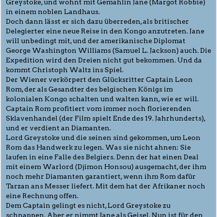
Greystoke, und wohnt mit Gemahlin Jane (Margot Robbie)
in einem noblen Landhaus.
Doch dann lässt er sich dazu überreden, als britischer
Delegierter eine neue Reise in den Kongo anzutreten. Jane
will unbedingt mit, und der amerikanische Diplomat
George Washington Williams (Samuel L. Jackson) auch. Die
Expedition wird den Dreien nicht gut bekommen. Und da
kommt Christoph Waltz ins Spiel.
Der Wiener verkörpert den Glücksritter Captain Leon
Rom, der als Gesandter des belgischen Königs im
kolonialen Kongo schalten und walten kann, wie er will.
Captain Rom profitiert vom immer noch florierenden
Sklavenhandel (der Film spielt Ende des 19. Jahrhunderts),
und er verdient an Diamanten.
Lord Greystoke und die seinen sind gekommen, um Leon
Rom das Handwerk zu legen. Was sie nicht ahnen: Sie
laufen in eine Falle des Belgiers. Denn der hat einen Deal
mit einem Warlord (Djimon Honsou) ausgemacht, der ihm
noch mehr Diamanten garantiert, wenn ihm Rom dafür
Tarzan ans Messer liefert. Mit dem hat der Afrikaner noch
eine Rechnung offen.
Dem Captain gelingt es nicht, Lord Greystoke zu
schnappen. Aber er nimmt Jane als Geisel. Nun ist für den