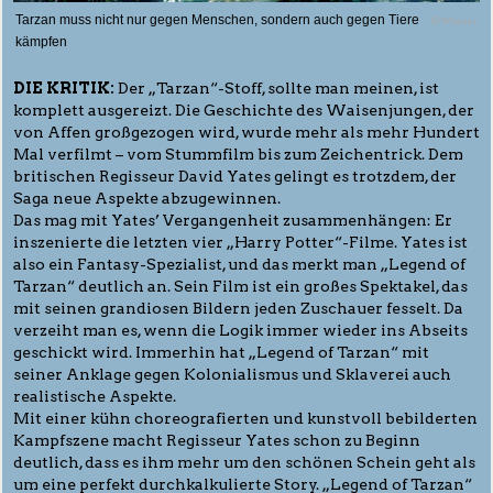
Tarzan muss nicht nur gegen Menschen, sondern auch gegen Tiere
© Warner
kämpfen
DIE KRITIK:
Der „Tarzan“-Stoff, sollte man meinen, ist
komplett ausgereizt. Die Geschichte des Waisenjungen, der
von Affen großgezogen wird, wurde mehr als mehr Hundert
Mal verfilmt – vom Stummfilm bis zum Zeichentrick. Dem
britischen Regisseur David Yates gelingt es trotzdem, der
Saga neue Aspekte abzugewinnen.
Das mag mit Yates’ Vergangenheit zusammenhängen: Er
inszenierte die letzten vier „Harry Potter“-Filme. Yates ist
also ein Fantasy-Spezialist, und das merkt man „Legend of
Tarzan“ deutlich an. Sein Film ist ein großes Spektakel, das
mit seinen grandiosen Bildern jeden Zuschauer fesselt. Da
verzeiht man es, wenn die Logik immer wieder ins Abseits
geschickt wird. Immerhin hat „Legend of Tarzan“ mit
seiner Anklage gegen Kolonialismus und Sklaverei auch
realistische Aspekte.
Mit einer kühn choreografierten und kunstvoll bebilderten
Kampfszene macht Regisseur Yates schon zu Beginn
deutlich, dass es ihm mehr um den schönen Schein geht als
um eine perfekt durchkalkulierte Story. „Legend of Tarzan“