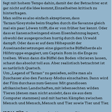
fegt mit hohem Tempo dahin, damit der der Betrachter erst
gar nicht auf die Idee kommt, Einzelheiten kritisch zu
hinterfragen.
Man sollte es also einfach akzeptieren, dass
Tarzan/Greystoke beim Stapfen durch die Savanne gleich
mal ein paar Löwen trifft, die er von früher her kennt. Oder
dass er lianenschwingend einen Eisenbahnzug kapert,
obwohl der ausgesprochen hurtig durch den Urwald
dampft. Oder dass er auf dem Höhepunkt der
Auseinandersetzungen eine gigantische Büffelherde als
Hilfstruppe engagiert, um Captain Rom in die Enge zu
treiben. Wenn dann die Büffel den Boden vibrieren lassen,
schaut das absolut toll aus. Aber realistisch betrachtet ist
es natürlich Quatsch.
Um „Legend of Tarzan“ zu genießen, sollte man als
Zuschauer also den Fantasy-Modus einschalten. Dann wird
der Film durchaus zum Genuss: Mit grandiosen
afrikanischen Landschaften, mit lebensechten wilden
Tieren (denen man nicht ansieht, dass sie aus dem
Computer stammen) und mit harten Kämpfen zwischen
Mensch und Mensch, Mensch und Tier sowie Tier und Tier.