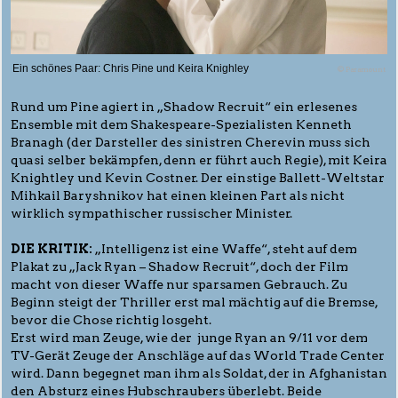
Ein schönes Paar: Chris Pine und Keira Knighley
© Paramount
Rund um Pine agiert in „Shadow Recruit“ ein erlesenes
Ensemble mit dem Shakespeare-Spezialisten Kenneth
Branagh (der Darsteller des sinistren Cherevin muss sich
quasi selber bekämpfen, denn er führt auch Regie), mit Keira
Knightley und Kevin Costner. Der einstige Ballett-Weltstar
Mihkail Baryshnikov hat einen kleinen Part als nicht
wirklich sympathischer russischer Minister.
DIE KRITIK:
„Intelligenz ist eine Waffe“, steht auf dem
Plakat zu „Jack Ryan – Shadow Recruit“, doch der Film
macht von dieser Waffe nur sparsamen Gebrauch. Zu
Beginn steigt der Thriller erst mal mächtig auf die Bremse,
bevor die Chose richtig losgeht.
Erst wird man Zeuge, wie der junge Ryan an 9/11 vor dem
TV-Gerät Zeuge der Anschläge auf das World Trade Center
wird. Dann begegnet man ihm als Soldat, der in Afghanistan
den Absturz eines Hubschraubers überlebt. Beide