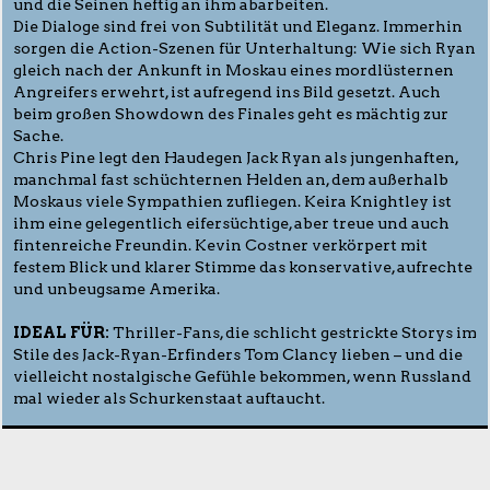
und die Seinen heftig an ihm abarbeiten.
Die Dialoge sind frei von Subtilität und Eleganz. Immerhin
sorgen die Action-Szenen für Unterhaltung: Wie sich Ryan
gleich nach der Ankunft in Moskau eines mordlüsternen
Angreifers erwehrt, ist aufregend ins Bild gesetzt. Auch
beim großen Showdown des Finales geht es mächtig zur
Sache.
Chris Pine legt den Haudegen Jack Ryan als jungenhaften,
manchmal fast schüchternen Helden an, dem außerhalb
Moskaus viele Sympathien zufliegen. Keira Knightley ist
ihm eine gelegentlich eifersüchtige, aber treue und auch
fintenreiche Freundin. Kevin Costner verkörpert mit
festem Blick und klarer Stimme das konservative, aufrechte
und unbeugsame Amerika.
IDEAL FÜR:
Thriller-Fans, die schlicht gestrickte Storys im
Stile des Jack-Ryan-Erfinders Tom Clancy lieben – und die
vielleicht nostalgische Gefühle bekommen, wenn Russland
mal wieder als Schurkenstaat auftaucht.