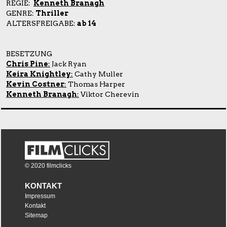
REGIE:
Kenneth Branagh
GENRE:
Thriller
ALTERSFREIGABE:
ab 14
BESETZUNG
Chris Pine
:
Jack Ryan
Keira Knightley
:
Cathy Muller
Kevin Costner
:
Thomas Harper
Kenneth Branagh
:
Viktor Cherevin
© 2020 filmclicks
KONTAKT
Impressum
Kontakt
Sitemap