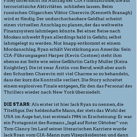
Pine) untersucht im Auftrag der CIA Finanzströme, die auf
terroristisiche Aktivitäten schließen lassen. Beim
russischen Oligarchen Viktor Cherevin (Kenneth Branagh)
wird er fündig. Der undurchschaubare Geldhai scheint
einen virtuellen Anschlag zu planen, der das weltweite
Finanzsystem lahmlegen könnte. Bei einer Reise nach
Moskau schwebt Ryan allerdings bald in Gefahr, selbst
lahmgelegt zu werden. Nur knapp entkommt er einem
Mordanschlag. Ryan erhält Verstärkung aus Amerika: Sein
CIA-Führungsagent Harper (Kevin Costner) steht ihm
ebenso zur Seite wie seine Gefährtin Cathy Muller (Keira
Knightley). Die ist zwar Ärztin von Beruf, weiß aber auch
den Schurken Cherevin mit viel Charme so zu behandeln,
dass der kurz die Kontrolle verliert. Die Story schreitet
einem explosiven Finale entgegen, für den das Personal des
Thrillers wieder nach New York übersiedelt.
DIE STARS:
Als erster ist hier Jack Ryan zu nennen, die
Titelfigur. Der heldenhafte Mann, der stets das Wohl der
USA im Auge hat, trat erstmals 1984 in Erscheinung: Er war
ein Protagonist des Romans „Jagd auf Roter Oktober“ von
Tom Clancy. Im Lauf seiner literarischen Karriere wurde
Jack Ryan vom CIA-Mann zum Vizepräsidenten und dann