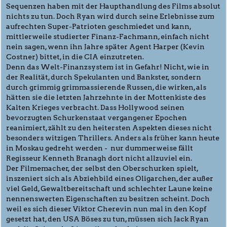
Sequenzen haben mit der Haupthandlung des Films absolut
nichts zu tun. Doch Ryan wird durch seine Erlebnisse zum
aufrechten Super-Patrioten geschmiedet und kann,
mittlerweile studierter Finanz-Fachmann, einfach nicht
nein sagen, wenn ihn Jahre später Agent Harper (Kevin
Costner) bittet, in die CIA einzutreten.
Denn das Welt-Finanzsystem ist in Gefahr! Nicht, wie in
der Realität, durch Spekulanten und Bankster, sondern
durch grimmig grimmassierende Russen, die wirken, als
hätten sie die letzten Jahrzehnte in der Mottenkiste des
Kalten Krieges verbracht. Dass Hollywood seinen
bevorzugten Schurkenstaat vergangener Epochen
reanimiert, zählt zu den heitersten Aspekten dieses nicht
besonders witzigen Thrillers. Anders als früher kann heute
in Moskau gedreht werden - nur dummerweise fällt
Regisseur Kenneth Branagh dort nicht allzuviel ein.
Der Filmemacher, der selbst den Oberschurken spielt,
inszeniert sich als Abziehbild eines Oligarchen, der außer
viel Geld, Gewaltbereitschaft und schlechter Laune keine
nennenswerten Eigenschaften zu besitzen scheint. Doch
weil es sich dieser Viktor Cherevin nun mal in den Kopf
gesetzt hat, den USA Böses zu tun, müssen sich Jack Ryan