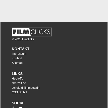
© 2020 filmclicks
KONTAKT
Impressum
Kontakt
Sitemap
LINKS
HeuteTV
film-zeit.de
celluloid filmmagazin
CSS GmbH
SOCIAL