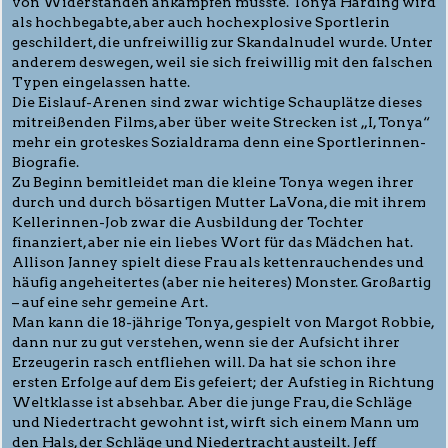
von Widerständen ankämpfen musste. Tonya Harding wird
als hochbegabte, aber auch hochexplosive Sportlerin
geschildert, die unfreiwillig zur Skandalnudel wurde. Unter
anderem deswegen, weil sie sich freiwillig mit den falschen
Typen eingelassen hatte.
Die Eislauf-Arenen sind zwar wichtige Schauplätze dieses
mitreißenden Films, aber über weite Strecken ist „I, Tonya“
mehr ein groteskes Sozialdrama denn eine Sportlerinnen-
Biografie.
Zu Beginn bemitleidet man die kleine Tonya wegen ihrer
durch und durch bösartigen Mutter LaVona, die mit ihrem
Kellerinnen-Job zwar die Ausbildung der Tochter
finanziert, aber nie ein liebes Wort für das Mädchen hat.
Allison Janney spielt diese Frau als kettenrauchendes und
häufig angeheitertes (aber nie heiteres) Monster. Großartig
– auf eine sehr gemeine Art.
Man kann die 18-jährige Tonya, gespielt von Margot Robbie,
dann nur zu gut verstehen, wenn sie der Aufsicht ihrer
Erzeugerin rasch entfliehen will. Da hat sie schon ihre
ersten Erfolge auf dem Eis gefeiert; der Aufstieg in Richtung
Weltklasse ist absehbar. Aber die junge Frau, die Schläge
und Niedertracht gewohnt ist, wirft sich einem Mann um
den Hals, der Schläge und Niedertracht austeilt. Jeff