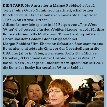
DIE STARS:
Die Australierin Margot Robbie, die für „I,
Tonya“ eine Oscar-Nominierung erhielt, schaffte den
Durchbruch 2013 an der Seite von Leonardo DiCaprio in
„The Wolf Of Wall Street“.
Allison Janney (sie spielte in 145 Folgen von „The West
Wing“ die Pressechefin des Weißen Hauses) wurde für ihre
Rolle als furienhafte Mutter von Tonya Harding mit dem
Oscar und dem Golden Globe ausgezeichnet.
Margot Robbies Film-Ehemann Sebastian Stan stammt aus
Rumänien und lebte als Kind vor der Übersiedlung in die
USA vier Jahre in Wien, wo er einen Auftritt in Michael
Hanekes „71 Fragmente einer Chronologie des Zufalls“
hatte. In den „Avengers“- Blockbustern spielt Stan seit 2011
die Rolle des Bucky Barnes alias Winter Soldier.