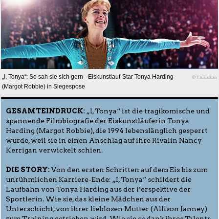
„I, Tonya“: So sah sie sich gern - Eiskunstlauf-Star Tonya Harding
© Thimfilm
(Margot Robbie) in Siegespose
GESAMTEINDRUCK:
„I, Tonya“ ist die tragikomische und
spannende Filmbiografie der Eiskunstläuferin Tonya
Harding (Margot Robbie), die 1994 lebenslänglich gesperrt
wurde, weil sie in einen Anschlag auf ihre Rivalin Nancy
Kerrigan verwickelt schien.
DIE STORY:
Von den ersten Schritten auf dem Eis bis zum
unrühmlichen Karriere-Ende: „I, Tonya“ schildert die
Laufbahn von Tonya Harding aus der Perspektive der
Sportlerin. Wie sie, das kleine Mädchen aus der
Unterschicht, von ihrer lieblosen Mutter (Allison Janney)
zum Training getrieben wird. Wie sie es dank ihres Talents