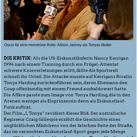
Oscar für eine monströse Rolle: Allison Janney als Tonyas Mutter
© Thim
DIE KRITIK:
Als die US-Eiskunstläuferin Nancy Kerrigan
1994 nach einem Training durch ein Prügel-Attentat
schwere Knieverletzungen erlitt, fällte die Sportwelt
schnell ihr Urteil. Die Attacke musste auf Kerrigans Rivalin
Tonya Harding zurückzuführen sein, deren Ehemann den
Coup offenkundig mit einem Freund ausbaldowert hatte.
Die Affäre passte zum Image von Tonya Harding, die in den
Arenen weniger als Eisprinzessin denn als Eiskunstlauf-
Punk auftrat.
Der Film „I, Tonya“ revidiert dieses Bild. Der australische
Regisseur Craig Gillespie erzählt die Geschichte eines
unglücklichen Mädchens von der falschen Seite der Straße,
das im versnobten Eiskunstlauf-Sport gegen jede Menge