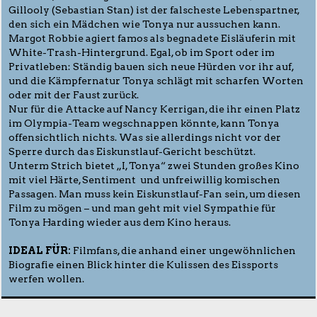
Gillooly (Sebastian Stan) ist der falscheste Lebenspartner,
den sich ein Mädchen wie Tonya nur aussuchen kann.
Margot Robbie agiert famos als begnadete Eisläuferin mit
White-Trash-Hintergrund. Egal, ob im Sport oder im
Privatleben: Ständig bauen sich neue Hürden vor ihr auf,
und die Kämpfernatur Tonya schlägt mit scharfen Worten
oder mit der Faust zurück.
Nur für die Attacke auf Nancy Kerrigan, die ihr einen Platz
im Olympia-Team wegschnappen könnte, kann Tonya
offensichtlich nichts. Was sie allerdings nicht vor der
Sperre durch das Eiskunstlauf-Gericht beschützt.
Unterm Strich bietet „I, Tonya“ zwei Stunden großes Kino
mit viel Härte, Sentiment und unfreiwillig komischen
Passagen. Man muss kein Eiskunstlauf-Fan sein, um diesen
Film zu mögen – und man geht mit viel Sympathie für
Tonya Harding wieder aus dem Kino heraus.
IDEAL FÜR:
Filmfans, die anhand einer ungewöhnlichen
Biografie einen Blick hinter die Kulissen des Eissports
werfen wollen.