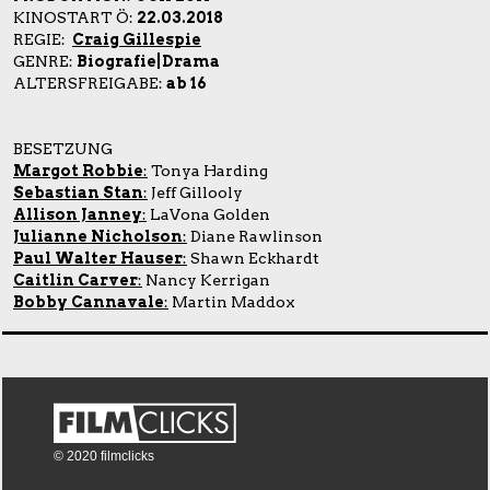
KINOSTART Ö:
22.03.2018
REGIE:
Craig Gillespie
GENRE:
Biografie|Drama
ALTERSFREIGABE:
ab 16
BESETZUNG
Margot Robbie
:
Tonya Harding
Sebastian Stan
:
Jeff Gillooly
Allison Janney
:
LaVona Golden
Julianne Nicholson
:
Diane Rawlinson
Paul Walter Hauser
:
Shawn Eckhardt
Caitlin Carver
:
Nancy Kerrigan
Bobby Cannavale
:
Martin Maddox
© 2020 filmclicks