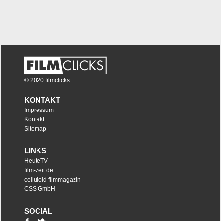
© 2020 filmclicks
KONTAKT
Impressum
Kontakt
Sitemap
LINKS
HeuteTV
film-zeit.de
celluloid filmmagazin
CSS GmbH
SOCIAL