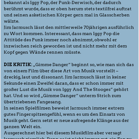
bekannt als Iggy Pop, der Punk-Derwisch, der dadurch
berühmt wurde, dass er oben herum stets textilfrei auftrat
und seinen asketischen Körper gern mal in Glasscherben
wälzte.
Jim Jarmusch lässt den mittlerweile 70jährigen ausführlich
zu Wort kommen. Interessant, dass man Iggy Pop die
Attitüde des Punk immer noch abnimmt, obwohl er
inzwischen reich geworden ist und nicht mehr mit dem
Kopf gegen Wände rennen müsste.
DIE KRITIK:
„Gimme Danger“ beginnt so, wie man sich das
von einem Film über diese Art von Musik vorstellt –
dreckig, laut und dissonant. Jim Jarmusch lässt in keiner
Sekunde einen Zweifel daran, dass er schon immer mit
großer Lust die Musik von Iggy And The Stooges“ gehört
hat. Und so wird „Gimme Danger“ unterm Strich zum
übertriebenen Fangesang.
In seinen Spielfilmen beweist Jarmusch immer extrem
gutes Fingerspitzengefühl, wenn es um den Einsatz von
Musik geht. Gern setzt er neue aufregende Klänge aus der
ganzen Welt ein.
Ausgerechnet hier bei diesem Musikfilm aber versagt
Jarmusch ziemlich. Denn es ist nicht immer gut, ein Fan zu