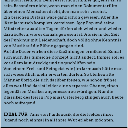
sein. Besonders nicht, wenn man einen Dokumentarfilm
über einen Menschen dreht, den man sehr verehrt.
Ein bisschen Distanz wäre ganz schön gewesen. Aber die
lässt Jarmusch komplett vermissen. Iggy Pop und seine
Mitstreiter aus alten Tagen dürfen sich wieder und wieder
dazu äußern, wie es damals gewesen ist. Als sie in der Zeit
des Punk nur mit Leidenschaft, doch völlig ohne Kenntnis
von Musik auf die Bühne gegangen sind.
Auf die Dauer wirken diese Erzählungen ermüdend. Zumal
sich auch das filmische Konzept nicht ändert. Immer soll es
vor allem laut, dreckig und ungeschliffen sein.
Von einem Frei- und Feingeist wie Jim Jarmusch hätte man
sich wesentlich mehr erwarten dürfen. So bleiben alte
Männer übrig, die sich darüber freuen, wie schön früher
alles war. Und das ist leider eine verpasste Chance, einen
legendären Musiker angemessen zu würdigen. Nur die
Klassiker des Herrn Pop alias Osterberg klingen auch heute
noch aufregend.
IDEAL FÜR:
Fans von Punkmusik, die die Helden ihrer
Jugend noch einmal in all ihrer Wut erleben möchten.