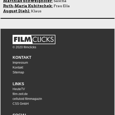
Matthias Schweighöfer
:
Sascha
Ruth-Maria Kubitschek
:
Frau Ella
August Diehl
:
Klaus
© 2020 filmclicks
KONTAKT
Impressum
Kontakt
Sitemap
LINKS
HeuteTV
film-zeit.de
celluloid filmmagazin
CSS GmbH