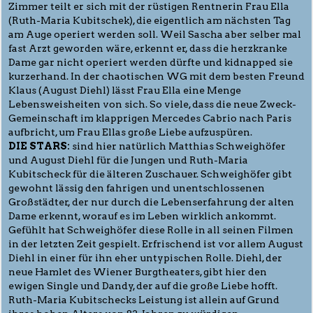
Zimmer teilt er sich mit der rüstigen Rentnerin Frau Ella
(Ruth-Maria Kubitschek), die eigentlich am nächsten Tag
am Auge operiert werden soll. Weil Sascha aber selber mal
fast Arzt geworden wäre, erkennt er, dass die herzkranke
Dame gar nicht operiert werden dürfte und kidnapped sie
kurzerhand. In der chaotischen WG mit dem besten Freund
Klaus (August Diehl) lässt Frau Ella eine Menge
Lebensweisheiten von sich. So viele, dass die neue Zweck-
Gemeinschaft im klapprigen Mercedes Cabrio nach Paris
aufbricht, um Frau Ellas große Liebe aufzuspüren.
DIE STARS:
sind hier natürlich Matthias Schweighöfer
und August Diehl für die Jungen und Ruth-Maria
Kubitscheck für die älteren Zuschauer. Schweighöfer gibt
gewohnt lässig den fahrigen und unentschlossenen
Großstädter, der nur durch die Lebenserfahrung der alten
Dame erkennt, worauf es im Leben wirklich ankommt.
Gefühlt hat Schweighöfer diese Rolle in all seinen Filmen
in der letzten Zeit gespielt. Erfrischend ist vor allem August
Diehl in einer für ihn eher untypischen Rolle. Diehl, der
neue Hamlet des Wiener Burgtheaters, gibt hier den
ewigen Single und Dandy, der auf die große Liebe hofft.
Ruth-Maria Kubitschecks Leistung ist allein auf Grund