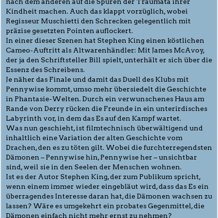
nach dem anderen auf die Spuren der Traumata ihrer
Kindheit machen. Auch das klappt vorzüglich, wobei
Regisseur Muschietti den Schrecken gelegentlich mit
präzise gesetzten Pointen auflockert.
In einer dieser Szenen hat Stephen King einen köstlichen
Cameo-Auftritt als Altwarenhändler: Mit James McAvoy,
der ja den Schriftsteller Bill spielt, unterhält er sich über die
Essenz des Schreibens.
Je näher das Finale und damit das Duell des Klubs mit
Pennywise kommt, umso mehr übersiedelt die Geschichte
in Phantasie-Welten. Durch ein verwunschenes Haus am
Rande von Derry rücken die Freunde in ein unterirdisches
Labyrinth vor, in dem das Es auf den Kampf wartet.
Was nun geschieht, ist filmtechnisch überwältigend und
inhaltlich eine Variation der alten Geschichte vom
Drachen, den es zu töten gilt. Wobei die furchterregendsten
Dämonen – Pennywise hin, Pennywise her – unsichtbar
sind, weil sie in den Seelen der Menschen wohnen.
Ist es der Autor Stephen King, der zum Publikum spricht,
wenn einem immer wieder eingebläut wird, dass das Es ein
überragendes Interesse daran hat, die Dämonen wachsen zu
lassen? Wäre es umgekehrt ein probates Gegenmittel, die
Dämonen einfach nicht mehr ernst zu nehmen?