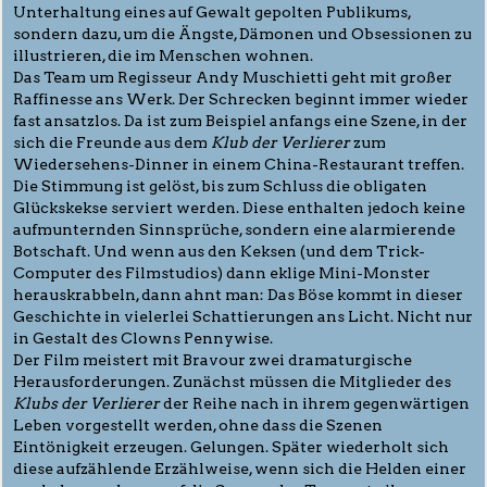
Unterhaltung eines auf Gewalt gepolten Publikums,
sondern dazu, um die Ängste, Dämonen und Obsessionen zu
illustrieren, die im Menschen wohnen.
Das Team um Regisseur Andy Muschietti geht mit großer
Raffinesse ans Werk. Der Schrecken beginnt immer wieder
fast ansatzlos. Da ist zum Beispiel anfangs eine Szene, in der
sich die Freunde aus dem
Klub der Verlierer
zum
Wiedersehens-Dinner in einem China-Restaurant treffen.
Die Stimmung ist gelöst, bis zum Schluss die obligaten
Glückskekse serviert werden. Diese enthalten jedoch keine
aufmunternden Sinnsprüche, sondern eine alarmierende
Botschaft. Und wenn aus den Keksen (und dem Trick-
Computer des Filmstudios) dann eklige Mini-Monster
herauskrabbeln, dann ahnt man: Das Böse kommt in dieser
Geschichte in vielerlei Schattierungen ans Licht. Nicht nur
in Gestalt des Clowns Pennywise.
Der Film meistert mit Bravour zwei dramaturgische
Herausforderungen. Zunächst müssen die Mitglieder des
Klubs der Verlierer
der Reihe nach in ihrem gegenwärtigen
Leben vorgestellt werden, ohne dass die Szenen
Eintönigkeit erzeugen. Gelungen. Später wiederholt sich
diese aufzählende Erzählweise, wenn sich die Helden einer