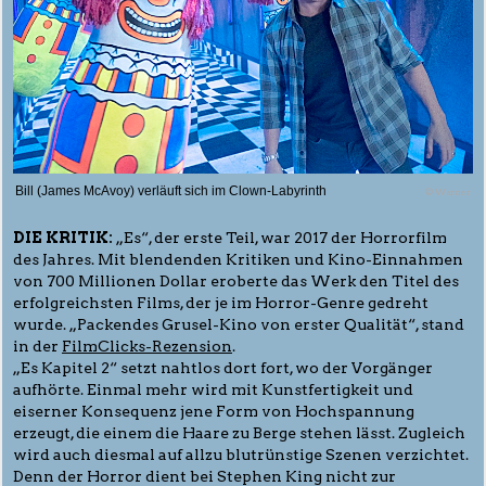
Bill (James McAvoy) verläuft sich im Clown-Labyrinth
© Warner
DIE KRITIK:
„Es“, der erste Teil, war 2017 der Horrorfilm
des Jahres. Mit blendenden Kritiken und Kino-Einnahmen
von 700 Millionen Dollar eroberte das Werk den Titel des
erfolgreichsten Films, der je im Horror-Genre gedreht
wurde. „Packendes Grusel-Kino von erster Qualität“, stand
in der
FilmClicks-Rezension
.
„Es Kapitel 2“ setzt nahtlos dort fort, wo der Vorgänger
aufhörte. Einmal mehr wird mit Kunstfertigkeit und
eiserner Konsequenz jene Form von Hochspannung
erzeugt, die einem die Haare zu Berge stehen lässt. Zugleich
wird auch diesmal auf allzu blutrünstige Szenen verzichtet.
Denn der Horror dient bei Stephen King nicht zur