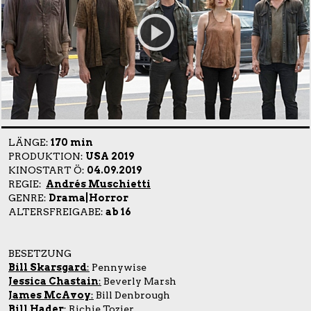
LÄNGE:
170 min
PRODUKTION:
USA 2019
KINOSTART Ö:
04.09.2019
REGIE:
Andrés Muschietti
GENRE:
Drama|Horror
ALTERSFREIGABE:
ab 16
BESETZUNG
Bill Skarsgard
:
Pennywise
Jessica Chastain
:
Beverly Marsh
James McAvoy
:
Bill Denbrough
Bill Hader
:
Richie Tozier