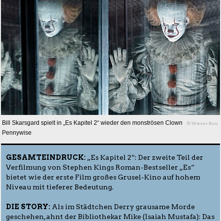
Bill Skarsgard spielt in „Es Kapitel 2“ wieder den monströsen Clown
© Warner Bros.
Pennywise
GESAMTEINDRUCK:
„Es Kapitel 2“: Der zweite Teil der
Verfilmung von Stephen Kings Roman-Bestseller „Es“
bietet wie der erste Film großes Grusel-Kino auf hohem
Niveau mit tieferer Bedeutung.
DIE STORY:
Als im Städtchen Derry grausame Morde
geschehen, ahnt der Bibliothekar Mike (Isaiah Mustafa): Das