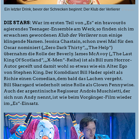
Ein letzter Drink, bevor der Schrecken beginnt: Der Klub der Verlierer
© Warner
DIE STARS:
War im ersten Teil von „Es“ ein bravourös
agierendes Teenager-Ensemble am Werk, so finden sich im
erwachsen gewordenen
Klub der Verlierer
nun einige
klingende Namen. Jessica Chastain, schon zwei Mal für den
Oscar nominiert („Zero Dark Thirty“, „The Help“)
übernahm die Rolle der Beverly. James McAvoy („The Last
King Of Scotland“, „X-Men“-Reihe) ist als Bill zum Horror-
Autor gereift und damit wohl so etwas wie ein Alter Ego
von Stephen King. Der Komödiant Bill Hader spielt als
Richie einen Comedian, dem bald das Lachen vergeht.
Bill Skarsgard wiederholt seine Rolle als Clown Pennywise.
Auch der argentinische Regisseur Andrés Muschietti, der
sich nun Andy nennt, ist wie beim Vorgänger-Film wieder
im „Es“-Einsatz.