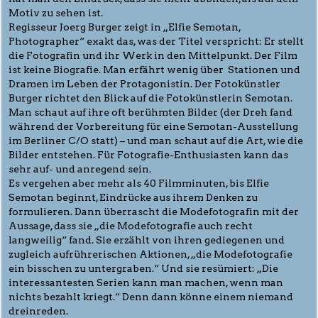
Motiv zu sehen ist.
Regisseur Joerg Burger zeigt in „Elfie Semotan,
Photographer“ exakt das, was der Titel verspricht: Er stellt
die Fotografin und ihr Werk in den Mittelpunkt. Der Film
ist keine Biografie. Man erfährt wenig über Stationen und
Dramen im Leben der Protagonistin. Der Fotokünstler
Burger richtet den Blick auf die Fotokünstlerin Semotan.
Man schaut auf ihre oft berühmten Bilder (der Dreh fand
während der Vorbereitung für eine Semotan-Ausstellung
im Berliner C/O statt) – und man schaut auf die Art, wie die
Bilder entstehen. Für Fotografie-Enthusiasten kann das
sehr auf- und anregend sein.
Es vergehen aber mehr als 40 Filmminuten, bis Elfie
Semotan beginnt, Eindrücke aus ihrem Denken zu
formulieren. Dann überrascht die Modefotografin mit der
Aussage, dass sie „die Modefotografie auch recht
langweilig“ fand. Sie erzählt von ihren gediegenen und
zugleich aufrührerischen Aktionen, „die Modefotografie
ein bisschen zu untergraben.“ Und sie resümiert: „Die
interessantesten Serien kann man machen, wenn man
nichts bezahlt kriegt.“ Denn dann könne einem niemand
dreinreden.