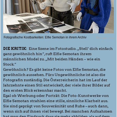
Fotografische Kostbarkeiten: Elfie Semotan in ihrem Archiv
© Navigator Film
DIE KRITIK:
Eine Szene im Fotostudio. „Stell‘ dich einfach
ganz gewöhnlich hin“, ruft Elfie Semotan ihrem
männlichen Model zu. „Mit beiden Händen – wie ein
Stock.“
Gewöhnlich? Es gibt keine Fotos von Elfie Semotan, die
gewöhnlich aussehen. Fürs Ungewöhnliche ist also die
Fotografin zuständig. Die Österreicherin hat im Lauf der
Jahrzehnte einen Stil entwickelt, der viele ihrer Bilder auf
den ersten Blick erkennbar macht.
Egal ob Werbung oder Porträt: Die Foto-Kunstwerke von
Elfie Semotan strahlen eine stille, sinnliche Klarheit aus.
Sie sind geprägt von Souveränität und Ruhe – auch dann,
wenn sich auf ihnen viel bewegt. Bei manchen Aufnahmen
hat man den Eindruck, dass sie mehr abbilden, als auf dem