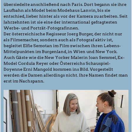
übersiedelte anschließend nach Paris. Dort begann sie ihre
Laufbahn als Model beim Modehaus Lanvin, bis sie
entschied, lieber hinter als vor der Kamera zu arbeiten. Seit
Jahrzehnten ist sie eine der international gefragtesten
Werbe- und Porträt-Fotografinnen.
Der österreichische Regisseur Joerg Burger, der nicht nur
als Filmemacher, sondern auch als Fotograf aktiv ist,
begleitet Elfie Semotan im Film zwischen ihren Lebens-
Mittelpunkten im Burgenland, in Wien und New York.
Auch Gäste wie die New Yorker Malerin Joan Semmel, Ex-
Model Cordula Reyer oder Österreichs Schauspiel-
Doyenne Erni Mangold kommen ins Bild. Vorgestellt
werden die Damen allerdings nicht. Ihre Namen findet man
erst im Nachspann.