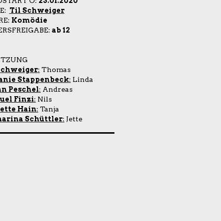
OSTART Ö:
23.01.2020
IE:
Til Schweiger
RE:
Komödie
ERSFREIGABE:
ab 12
ETZUNG
Schweiger
:
Thomas
anie Stappenbeck
:
Linda
n Peschel
:
Andreas
el Finzi
:
Nils
ette Hain
:
Tanja
arina Schüttler
:
Jette