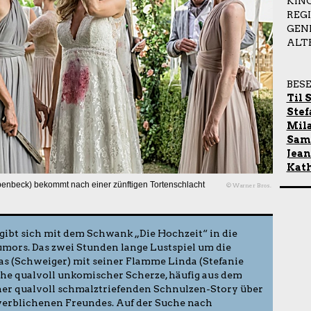
KIN
REG
GEN
ALT
BES
Til 
Stef
Mila
Samu
Jean
Kath
penbeck) bekommt nach einer zünftigen Tortenschlacht
© Warner Bros.
gibt sich mit dem Schwank „Die Hochzeit“ in die
umors. Das zwei Stunden lange Lustspiel um die
s (Schweiger) mit seiner Flamme Linda (Stefanie
he qualvoll unkomischer Scherze, häufig aus dem
iner qualvoll schmalztriefenden Schnulzen-Story über
 verblichenen Freundes. Auf der Suche nach