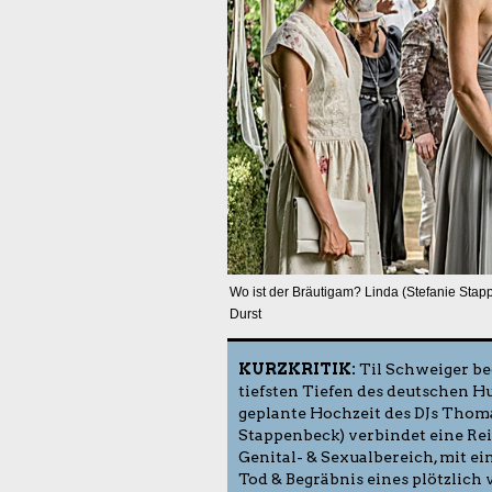
Wo ist der Bräutigam? Linda (Stefanie Stap
Durst
KURZKRITIK:
Til Schweiger be
tiefsten Tiefen des deutschen H
geplante Hochzeit des DJs Thoma
Stappenbeck) verbindet eine Rei
Genital- & Sexualbereich, mit e
Tod & Begräbnis eines plötzlich