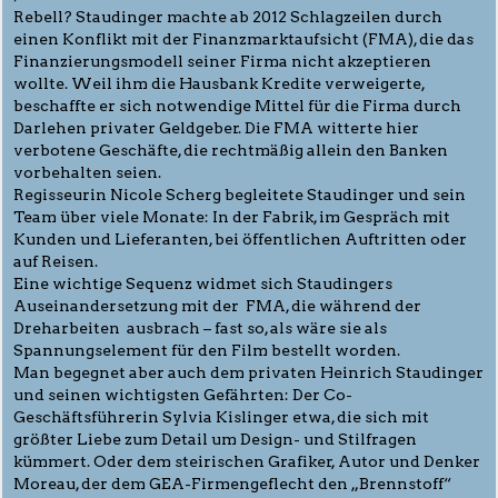
Rebell? Staudinger machte ab 2012 Schlagzeilen durch
einen Konflikt mit der Finanzmarktaufsicht (FMA), die das
Finanzierungsmodell seiner Firma nicht akzeptieren
wollte. Weil ihm die Hausbank Kredite verweigerte,
beschaffte er sich notwendige Mittel für die Firma durch
Darlehen privater Geldgeber. Die FMA witterte hier
verbotene Geschäfte, die rechtmäßig allein den Banken
vorbehalten seien.
Regisseurin Nicole Scherg begleitete Staudinger und sein
Team über viele Monate: In der Fabrik, im Gespräch mit
Kunden und Lieferanten, bei öffentlichen Auftritten oder
auf Reisen.
Eine wichtige Sequenz widmet sich Staudingers
Auseinandersetzung mit der FMA, die während der
Dreharbeiten ausbrach – fast so, als wäre sie als
Spannungselement für den Film bestellt worden.
Man begegnet aber auch dem privaten Heinrich Staudinger
und seinen wichtigsten Gefährten: Der Co-
Geschäftsführerin Sylvia Kislinger etwa, die sich mit
größter Liebe zum Detail um Design- und Stilfragen
kümmert. Oder dem steirischen Grafiker, Autor und Denker
Moreau, der dem GEA-Firmengeflecht den „Brennstoff“