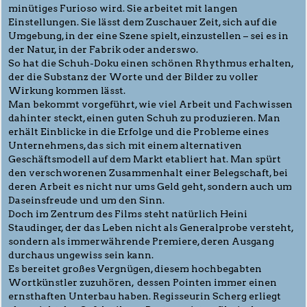
minütiges Furioso wird. Sie arbeitet mit langen
Einstellungen. Sie lässt dem Zuschauer Zeit, sich auf die
Umgebung, in der eine Szene spielt, einzustellen – sei es in
der Natur, in der Fabrik oder anderswo.
So hat die Schuh-Doku einen schönen Rhythmus erhalten,
der die Substanz der Worte und der Bilder zu voller
Wirkung kommen lässt.
Man bekommt vorgeführt, wie viel Arbeit und Fachwissen
dahinter steckt, einen guten Schuh zu produzieren. Man
erhält Einblicke in die Erfolge und die Probleme eines
Unternehmens, das sich mit einem alternativen
Geschäftsmodell auf dem Markt etabliert hat. Man spürt
den verschworenen Zusammenhalt einer Belegschaft, bei
deren Arbeit es nicht nur ums Geld geht, sondern auch um
Daseinsfreude und um den Sinn.
Doch im Zentrum des Films steht natürlich Heini
Staudinger, der das Leben nicht als Generalprobe versteht,
sondern als immerwährende Premiere, deren Ausgang
durchaus ungewiss sein kann.
Es bereitet großes Vergnügen, diesem hochbegabten
Wortkünstler zuzuhören, dessen Pointen immer einen
ernsthaften Unterbau haben. Regisseurin Scherg erliegt