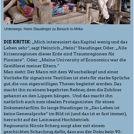
Unterwegs: Heini Staudinger zu Besuch in Afrika
© Polyfilm
DIE KRITIK:
„Mich interessiert das Kapital wenig und das
Leben sehr“, sagt Heinrich „Heini“ Staudinger. Oder: „Alle
Krisenregionen dieser Erde sind Traumregionen für
Pioniere“. Oder: „Meine University of Economics war die
Greißlerei meiner Eltern.“
Man sieht: Der Mann mit dem Wuschelkopf und einer
Vorliebe für signalrote Textilien ist stets für starke Sprüche
gut, die von eigenwilligen Thesen begleitet werden. Das
macht ihn zu einem begehrten Redner, dem die Zuhörer
gebannt an den Lippen hängen. Und das macht ihn
natürlich auch zum idealen Protagonisten für einen
Dokumentarfilm. So lange Staudinger in „Das Leben ist
keine Generalprobe“ im Bild ist (und das ist er fast immer),
herrscht auf der Leinwand Hochbetrieb.
Regisseurin Nicole Scherg sorgt aber mit einem
geschickten Schachzug dafür, dass aus der Doku kein 90-