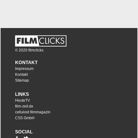
© 2020 filmclicks
KONTAKT
Impressum
Kontakt
Sitemap
LINKS
HeuteTV
film-zeit.de
celluloid filmmagazin
CSS GmbH
SOCIAL