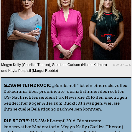
Megyn Kelly (Charlize Theron), Gretchen Carlson (Nicole Kidman)
© Wild Bunch
und Kayla Pospisil (Margot Robbie)
GESAMTEINDRUCK:
„Bombshell“ ist ein eindrucksvolles
Dokudrama über prominente Journalistinnen des rechten
US-Nachrichtensenders Fox News, die 2016 den mächtigen
Senderchef Roger Ailes zum Rücktritt zwangen, weil sie
ihm sexuelle Belästigung nachweisen konnten.
DIE STORY:
US-Wahlkampf 2016. Die stramm
konservative Moderatorin Megyn Kelly (Carlize Theron)