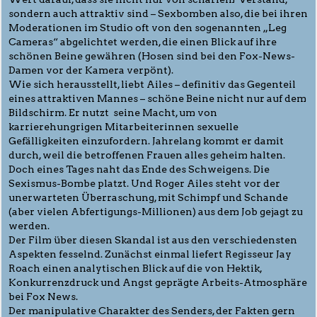
sondern auch attraktiv sind – Sexbomben also, die bei ihren
Moderationen im Studio oft von den sogenannten „Leg
Cameras“ abgelichtet werden, die einen Blick auf ihre
schönen Beine gewähren (Hosen sind bei den Fox-News-
Damen vor der Kamera verpönt).
Wie sich herausstellt, liebt Ailes – definitiv das Gegenteil
eines attraktiven Mannes – schöne Beine nicht nur auf dem
Bildschirm. Er nutzt seine Macht, um von
karrierehungrigen Mitarbeiterinnen sexuelle
Gefälligkeiten einzufordern. Jahrelang kommt er damit
durch, weil die betroffenen Frauen alles geheim halten.
Doch eines Tages naht das Ende des Schweigens. Die
Sexismus-Bombe platzt. Und Roger Ailes steht vor der
unerwarteten Überraschung, mit Schimpf und Schande
(aber vielen Abfertigungs-Millionen) aus dem Job gejagt zu
werden.
Der Film über diesen Skandal ist aus den verschiedensten
Aspekten fesselnd. Zunächst einmal liefert Regisseur Jay
Roach einen analytischen Blick auf die von Hektik,
Konkurrenzdruck und Angst geprägte Arbeits-Atmosphäre
bei Fox News.
Der manipulative Charakter des Senders, der Fakten gern