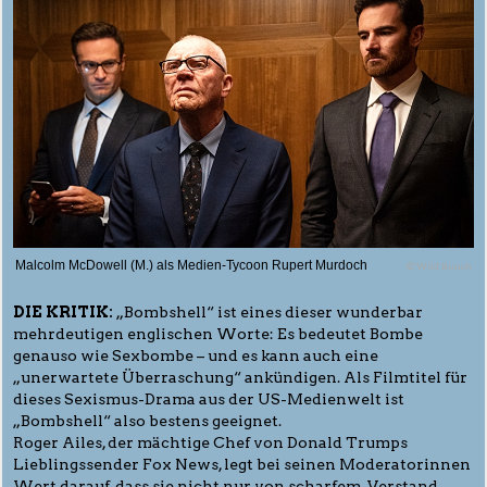
Malcolm McDowell (M.) als Medien-Tycoon Rupert Murdoch
© Wild Bunch
DIE KRITIK:
„Bombshell“ ist eines dieser wunderbar
mehrdeutigen englischen Worte: Es bedeutet Bombe
genauso wie Sexbombe – und es kann auch eine
„unerwartete Überraschung“ ankündigen. Als Filmtitel für
dieses Sexismus-Drama aus der US-Medienwelt ist
„Bombshell“ also bestens geeignet.
Roger Ailes, der mächtige Chef von Donald Trumps
Lieblingssender Fox News, legt bei seinen Moderatorinnen
Wert darauf, dass sie nicht nur von scharfem Verstand,