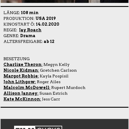
LÄNGE:
108 min
PRODUKTION:
USA 2019
KINOSTART Ö:
14.02.2020
REGIE:
Jay Roach
GENRE:
Drama
ALTERSFREIGABE:
ab 12
BESETZUNG
Charlize Theron
:
Megyn Kelly
Nicole Kidman
:
Gretchen Carlson
Margot Robbie
:
Kayla Pospisil
John Lithgow
:
Roger Ailes
Malcolm McDowell
:
Rupert Murdoch
Allison Janney
:
Susan Estrich
Kate McKinnon
:
Jess Carr