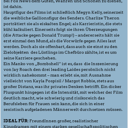
bei Fox News dem Guten, Wahren und Schönen zu dienen,
ist dahin.
Hauptfigur des Films ist schließlich Megyn Kelly, seinerzeit
die weibliche Gallionsfigur des Senders. Charlize Theron
porträtiert sie als eiskalten Engel; als Karrieristin, die stets
kühl kalkuliert. Einerseits folgt sie ihren Überzeugungen
(die Attacke gegen Donald Trump!) – andererseits hält sie
erst einmal den Mund, als die Vorwürfe gegen Ailes laut
werden. Doch als sie offenbart, dass auch sie einst zu den
Zielobjekten des Lüstlings im Chefbüro zählte, ist es um
seine Karriere geschehen.
Ein Manko von „Bombshell“ ist es, dass die Inszenierung
von Jay Roach den drei leading Laides persönlich nicht
wirklich nahekommt – man erlebt sie, mit Ausnahme
vielleicht von Kayla Pospisil / Margot Robbie, stets aus
großer Distanz, was ihr privates Denken betrifft. Ein dicker
Pluspunkt hingegen ist die Intensität, mit welcher der Film
deutlich macht, wie schwierig und risikoreich das
Berufsleben für Frauen sein kann, die sich in einer
sexistisch aufgeladenen Männerwelt durchsetzen müssen.
IDEAL FÜR:
FreundInnen großer, realistischer
Kinodramen mit einem starken gesellschaftspolitischen