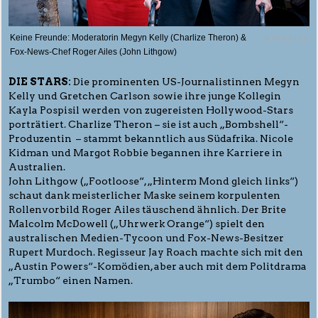
Keine Freunde: Moderatorin Megyn Kelly (Charlize Theron) &
© Wild Bunch
Fox-News-Chef Roger Ailes (John Lithgow)
DIE STARS:
Die prominenten US-Journalistinnen Megyn
Kelly und Gretchen Carlson sowie ihre junge Kollegin
Kayla Pospisil werden von zugereisten Hollywood-Stars
porträtiert. Charlize Theron – sie ist auch „Bombshell“-
Produzentin – stammt bekanntlich aus Südafrika. Nicole
Kidman und Margot Robbie begannen ihre Karriere in
Australien.
John Lithgow („Footloose“, „Hinterm Mond gleich links“)
schaut dank meisterlicher Maske seinem korpulenten
Rollenvorbild Roger Ailes täuschend ähnlich. Der Brite
Malcolm McDowell („Uhrwerk Orange“) spielt den
australischen Medien-Tycoon und Fox-News-Besitzer
Rupert Murdoch. Regisseur Jay Roach machte sich mit den
„Austin Powers“-Komödien, aber auch mit dem Politdrama
„Trumbo“ einen Namen.