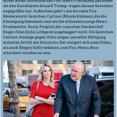
erlebt einen Shitstorm des Fox-News-Publikums, nachdem
sie den Kandidaten Donald Trump wegen dessen Sexismus
angegriffen hat. Außerdem geht’s um die reale Fox-
Moderatorin Gretchen Carlson (Nicole Kidman), die die
Kündigung bekommt, und um die erfundene junge News-
Produzentin Kayla Pospisil, die vom alten Senderchef
Roger Ailes (John Lithgow) angebaggert wird. Als Gretchen
Carlson Anzeige gegen Ailes wegen sexueller Nötigung
erstattet, bricht ein Sturm los. Der steigert sich zum Orkan,
als auch Megyn Kelly bekennt, vom Fox-News-Boss
attackiert worden zu sein.