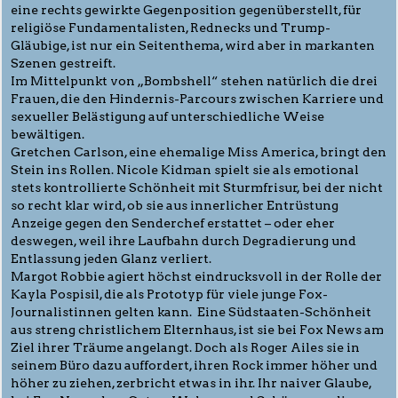
eine rechts gewirkte Gegenposition gegenüberstellt, für
religiöse Fundamentalisten, Rednecks und Trump-
Gläubige, ist nur ein Seitenthema, wird aber in markanten
Szenen gestreift.
Im Mittelpunkt von „Bombshell“ stehen natürlich die drei
Frauen, die den Hindernis-Parcours zwischen Karriere und
sexueller Belästigung auf unterschiedliche Weise
bewältigen.
Gretchen Carlson, eine ehemalige Miss America, bringt den
Stein ins Rollen. Nicole Kidman spielt sie als emotional
stets kontrollierte Schönheit mit Sturmfrisur, bei der nicht
so recht klar wird, ob sie aus innerlicher Entrüstung
Anzeige gegen den Senderchef erstattet – oder eher
deswegen, weil ihre Laufbahn durch Degradierung und
Entlassung jeden Glanz verliert.
Margot Robbie agiert höchst eindrucksvoll in der Rolle der
Kayla Pospisil, die als Prototyp für viele junge Fox-
Journalistinnen gelten kann. Eine Südstaaten-Schönheit
aus streng christlichem Elternhaus, ist sie bei Fox News am
Ziel ihrer Träume angelangt. Doch als Roger Ailes sie in
seinem Büro dazu auffordert, ihren Rock immer höher und
höher zu ziehen, zerbricht etwas in ihr. Ihr naiver Glaube,