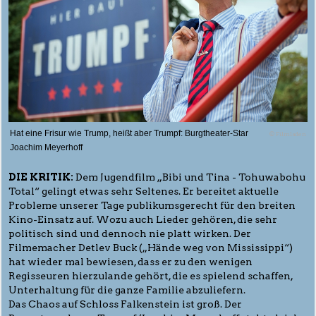
Hat eine Frisur wie Trump, heißt aber Trumpf: Burgtheater-Star
© Filmladen
Joachim Meyerhoff
DIE KRITIK:
Dem Jugendfilm „Bibi und Tina - Tohuwabohu
Total“ gelingt etwas sehr Seltenes. Er bereitet aktuelle
Probleme unserer Tage publikumsgerecht für den breiten
Kino-Einsatz auf. Wozu auch Lieder gehören, die sehr
politisch sind und dennoch nie platt wirken. Der
Filmemacher Detlev Buck („Hände weg von Mississippi“)
hat wieder mal bewiesen, dass er zu den wenigen
Regisseuren hierzulande gehört, die es spielend schaffen,
Unterhaltung für die ganze Familie abzuliefern.
Das Chaos auf Schloss Falkenstein ist groß. Der