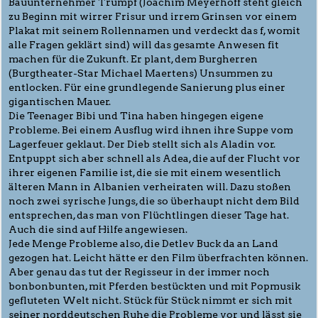
Bauunternehmer Trumpf (Joachim Meyerhoff steht gleich
zu Beginn mit wirrer Frisur und irrem Grinsen vor einem
Plakat mit seinem Rollennamen und verdeckt das f, womit
alle Fragen geklärt sind) will das gesamte Anwesen fit
machen für die Zukunft. Er plant, dem Burgherren
(Burgtheater-Star Michael Maertens) Unsummen zu
entlocken. Für eine grundlegende Sanierung plus einer
gigantischen Mauer.
Die Teenager Bibi und Tina haben hingegen eigene
Probleme. Bei einem Ausflug wird ihnen ihre Suppe vom
Lagerfeuer geklaut. Der Dieb stellt sich als Aladin vor.
Entpuppt sich aber schnell als Adea, die auf der Flucht vor
ihrer eigenen Familie ist, die sie mit einem wesentlich
älteren Mann in Albanien verheiraten will. Dazu stoßen
noch zwei syrische Jungs, die so überhaupt nicht dem Bild
entsprechen, das man von Flüchtlingen dieser Tage hat.
Auch die sind auf Hilfe angewiesen.
Jede Menge Probleme also, die Detlev Buck da an Land
gezogen hat. Leicht hätte er den Film überfrachten können.
Aber genau das tut der Regisseur in der immer noch
bonbonbunten, mit Pferden bestückten und mit Popmusik
gefluteten Welt nicht. Stück für Stück nimmt er sich mit
seiner norddeutschen Ruhe die Probleme vor und lässt sie