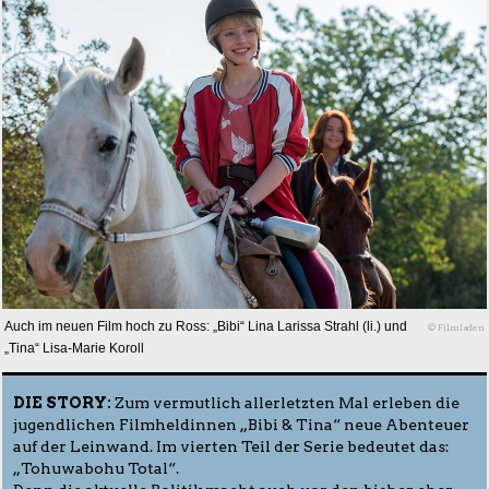
Auch im neuen Film hoch zu Ross: „Bibi“ Lina Larissa Strahl (li.) und
© Filmladen
„Tina“ Lisa-Marie Koroll
DIE STORY:
Zum vermutlich allerletzten Mal erleben die
jugendlichen Filmheldinnen „Bibi & Tina“ neue Abenteuer
auf der Leinwand. Im vierten Teil der Serie bedeutet das:
„Tohuwabohu Total“.