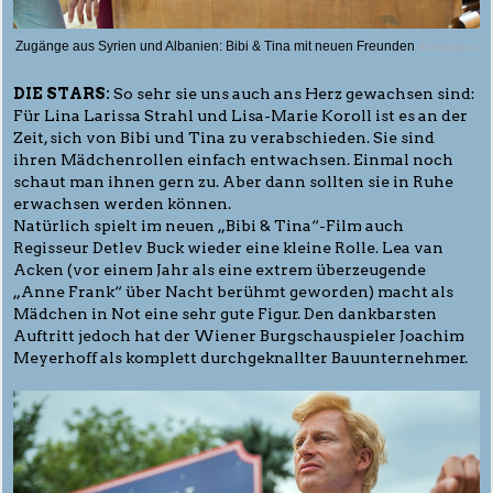
Zugänge aus Syrien und Albanien: Bibi & Tina mit neuen Freunden
© Filmladen
DIE STARS:
So sehr sie uns auch ans Herz gewachsen sind:
Für Lina Larissa Strahl und Lisa-Marie Koroll ist es an der
Zeit, sich von Bibi und Tina zu verabschieden. Sie sind
ihren Mädchenrollen einfach entwachsen. Einmal noch
schaut man ihnen gern zu. Aber dann sollten sie in Ruhe
erwachsen werden können.
Natürlich spielt im neuen „Bibi & Tina“-Film auch
Regisseur Detlev Buck wieder eine kleine Rolle. Lea van
Acken (vor einem Jahr als eine extrem überzeugende
„Anne Frank“ über Nacht berühmt geworden) macht als
Mädchen in Not eine sehr gute Figur. Den dankbarsten
Auftritt jedoch hat der Wiener Burgschauspieler Joachim
Meyerhoff als komplett durchgeknallter Bauunternehmer.