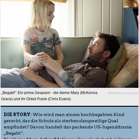
„Begabt“: Ein prima Gespann - die kleine Mary (McKenna
© 2017 20th CenturyFox
Grace) und ihr Onkel Frank (Chris Evans)
DIE STORY:
Wie wird man einem hochbegabten Kind
gerecht, das die Schule als sterbenslangweilige Qual
empfindet? Davon handelt das packende US-Jugenddrama
„Begabt“.