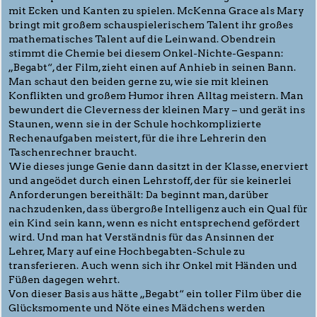
mit Ecken und Kanten zu spielen. McKenna Grace als Mary
bringt mit großem schauspielerischem Talent ihr großes
mathematisches Talent auf die Leinwand. Obendrein
stimmt die Chemie bei diesem Onkel-Nichte-Gespann:
„Begabt“, der Film, zieht einen auf Anhieb in seinen Bann.
Man schaut den beiden gerne zu, wie sie mit kleinen
Konflikten und großem Humor ihren Alltag meistern. Man
bewundert die Cleverness der kleinen Mary – und gerät ins
Staunen, wenn sie in der Schule hochkomplizierte
Rechenaufgaben meistert, für die ihre Lehrerin den
Taschenrechner braucht.
Wie dieses junge Genie dann dasitzt in der Klasse, enerviert
und angeödet durch einen Lehrstoff, der für sie keinerlei
Anforderungen bereithält: Da beginnt man, darüber
nachzudenken, dass übergroße Intelligenz auch ein Qual für
ein Kind sein kann, wenn es nicht entsprechend gefördert
wird. Und man hat Verständnis für das Ansinnen der
Lehrer, Mary auf eine Hochbegabten-Schule zu
transferieren. Auch wenn sich ihr Onkel mit Händen und
Füßen dagegen wehrt.
Von dieser Basis aus hätte „Begabt“ ein toller Film über die
Glücksmomente und Nöte eines Mädchens werden