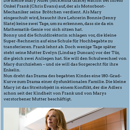
Die kleine Mary Adler (McKenna Grace) wächst bei ihrem
Onkel Frank (Chris Evans) auf, der als Motorboot-
Mechaniker seine Brötchen verdient. Als Mary
eingeschult wird, braucht ihre Lehrerin Bonnie (Jenny
Slate) keine zwei Tage, um zu erkennen, dass sie da ein
Mathematik-Genie vor sich sitzen hat.
Bonny und die Schuldirektorin schlagen vor, die kleine
Super-Rechnerin auf eine Schule für Hochbegabte zu
transferieren. Frank lehnt ab. Doch wenige Tage später
steht seine Mutter Evelyn (Lindsay Duncan) vor der Tür,
die gleich zwei Anliegen hat. Sie will den Schulwechsel von
Mary durchziehen – und sie will das Sorgerecht für ihre
Enkelin.
Nun dreht das Drama des begabten Kindes eine 180-Grad-
Kurve zum Drama einer dysfunktionalen Familie. Die kleine
Mary ist das Streitobjekt in einem Konflikt, der die Adlers
schon seit der Kindheit von Frank und von Marys
verstorbener Mutter beschäftigt.