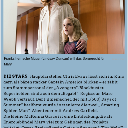
Franks herrische Mutter (Lindsay Duncan) will das Sorgerecht für
© CentFox
Mary
DIE STARS:
Hauptdarsteller Chris Evans lässt sich im Kino
gern als bärenstarker Captain America blicken – er zählt
zum Stammpersonal der „Avengers“-Blockbuster.
Superhelden sind auch dem „Begabt“-Regisseur Marc
Webb vertraut. Der Filmemacher, der mit „(500) Days of
Summer“ berühmt wurde, inszenierte die zwei „Amazing
Spider-Man“-Abenteuer mit Andrew Garfield.
Die kleine McKenna Grace ist eine Entdeckung, die als
Energiebündel Mary viel zum Gelingen des Projekts
beiträgt. Oscar-Preisträgerin Octavia Spencer („The Help“)