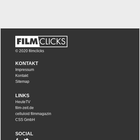
© 2020 filmclicks
KONTAKT
Impressum
Kontakt
Sitemap
LINKS
HeuteTV
film-zeit.de
celluloid filmmagazin
CSS GmbH
SOCIAL