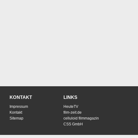
KONTAKT
LINKS
Impressum
HeuteTV
Kontakt
film-zeit.de
Sitemap
celluloid filmmagazin
CSS GmbH