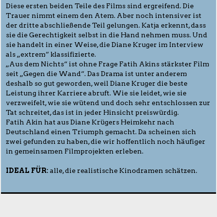
Diese ersten beiden Teile des Films sind ergreifend. Die
Trauer nimmt einem den Atem. Aber noch intensiver ist
der dritte abschließende Teil gelungen. Katja erkennt, dass
sie die Gerechtigkeit selbst in die Hand nehmen muss. Und
sie handelt in einer Weise, die Diane Kruger im Interview
als „extrem“ klassifizierte.
„Aus dem Nichts“ ist ohne Frage Fatih Akins stärkster Film
seit „Gegen die Wand“. Das Drama ist unter anderem
deshalb so gut geworden, weil Diane Kruger die beste
Leistung ihrer Karriere abruft. Wie sie leidet, wie sie
verzweifelt, wie sie wütend und doch sehr entschlossen zur
Tat schreitet, das ist in jeder Hinsicht preiswürdig.
Fatih Akin hat aus Diane Krügers Heimkehr nach
Deutschland einen Triumph gemacht. Da scheinen sich
zwei gefunden zu haben, die wir hoffentlich noch häufiger
in gemeinsamen Filmprojekten erleben.
IDEAL FÜR:
alle, die realistische Kinodramen schätzen.