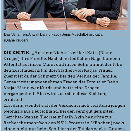
Das Verfahren: Anwalt Danilo Favo (Denis Moschitto) mit Katja
© Warner
(Diane Kruger)
DIE KRITIK:
„Aus dem Nichts“ verliert Katja (Diane
Kruger) ihre Familie. Nach dem tödlichen Nagelbomben-
Attentat auf ihren Mann und ihren Sohn nimmt der Film
den Zuschauer mit in drei Stadien von Katjas Trauer.
Zuerst ist da der Schmerz über den Verlust der Familie.
Gepaart mit unangenehmen Fragen der Ermittler. Denn
Katjas Mann war Kurde und hatte eine Drogen-
Vergangenheit. Also wird zuerst in diese Richtung
ermittelt.
Erst dann wendet sich der Verdacht nach rechts, zu jungen
Neonazis aus Deutschland. Bei den sehr gut gefilmten
Gerichts-Szenen (Regisseur Fatih Akin besuchte zur
Recherche mehrfach den NSU-Prozess in München) packt
einen nicht nur beim Schildern der Tat das nackte Grauen.