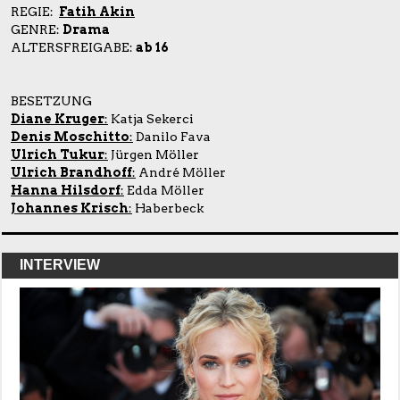
REGIE:
Fatih Akin
GENRE:
Drama
ALTERSFREIGABE:
ab 16
BESETZUNG
Diane Kruger
:
Katja Sekerci
Denis Moschitto
:
Danilo Fava
Ulrich Tukur
:
Jürgen Möller
Ulrich Brandhoff
:
André Möller
Hanna Hilsdorf
:
Edda Möller
Johannes Krisch
:
Haberbeck
INTERVIEW