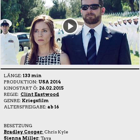
LÄNGE:
133 min
PRODUKTION:
USA 2014
KINOSTART Ö:
26.02.2015
REGIE:
Clint Eastwood
GENRE:
Kriegsfilm
ALTERSFREIGABE:
ab 16
BESETZUNG
Bradley Cooper
:
Chris Kyle
Sienna Miller
:
Taya