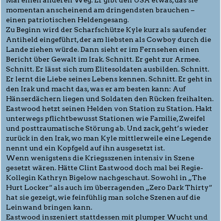
Mal einen anderen Weg. Er gibt den USA etwas, das sie
momentan anscheinend am dringendsten brauchen –
einen patriotischen Heldengesang.
Zu Beginn wird der Scharfschütze Kyle kurz als saufender
Antiheld eingeführt, der am liebsten als Cowboy durch die
Lande ziehen würde. Dann sieht er im Fernsehen einen
Bericht über Gewalt im Irak. Schnitt. Er geht zur Armee.
Schnitt. Er lässt sich zum Elitesoldaten ausbilden. Schnitt.
Er lernt die Liebe seines Lebens kennen. Schnitt. Er geht in
den Irak und macht das, was er am besten kann: Auf
Hänserdächern liegen und Soldaten den Rücken freihalten.
Eastwood hetzt seinen Helden von Station zu Station. Hakt
unterwegs pflichtbewusst Stationen wie Familie, Zweifel
und posttraumatische Störung ab. Und zack, geht’s wieder
zurück in den Irak, wo man Kyle mittlerweile eine Legende
nennt und ein Kopfgeld auf ihn ausgesetzt ist.
Wenn wenigstens die Kriegsszenen intensiv in Szene
gesetzt wären. Hätte Clint Eastwood doch mal bei Regie-
Kollegin Kathryn Bigelow nachgeschaut. Sowohl in „The
Hurt Locker“ als auch im überragenden „Zero Dark Thirty“
hat sie gezeigt, wie feinfühlig man solche Szenen auf die
Leinwand bringen kann.
Eastwood inszeniert stattdessen mit plumper Wucht und