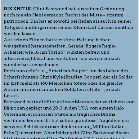
DIE KRITIK:
Clint Eastwood hat aus seiner Gesinnung
noch nie ein Hehl gemacht. Rechts der Mitte – stramm
patriotisch. Das hat er sowohl bei Reden als auch in seiner
Tätigkeit als Bürgermeister der Kleinstadt Carmel deutlich
werden lassen.
Aus seinen Filmen hatte er diese Haltung bisher
weitgehend herausgehalten. Gerade jüngere Regie-
Arbeiten wie „Gran Torino“ wirkten befreit und
altersweise, liberal und weltoffen - sie waren einfach
wunderbar anzuschauen.
Doch nun geht’s in „American Sniper“ um das Leben des
Scharfschützen Chris Kyle (Bradley Cooper), der als Soldat
im Irak mehr als 160 Menschen tötete oder die gleiche
Anzahl an amerikanischen Soldaten rettete – je nach
Lesart.
Eastwood hätte die Story dieses Mannes, der zeitlebens von
Dämonen geplagt und 2013 in den USA von einem Irak-
Veteranen erschossen wurde, als tragisches Drama
verfilmen können. Er hat schon grandiose Tragödien um
schwere Schicksale (man denke nur an „Million Dollar
Baby“) inszeniert. Aber leider geht Clint Eastwood dieses