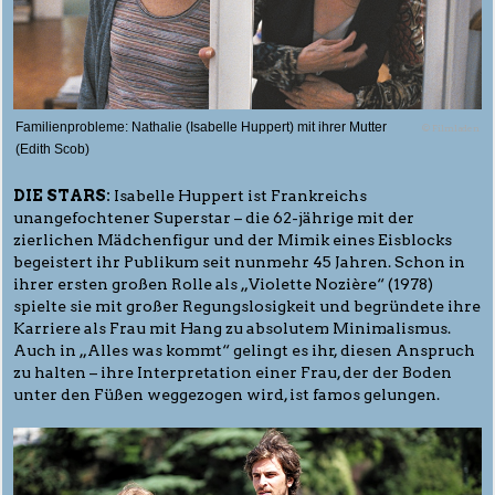
Familienprobleme: Nathalie (Isabelle Huppert) mit ihrer Mutter
© Filmladen
(Edith Scob)
DIE STARS:
Isabelle Huppert ist Frankreichs
unangefochtener Superstar – die 62-jährige mit der
zierlichen Mädchenfigur und der Mimik eines Eisblocks
begeistert ihr Publikum seit nunmehr 45 Jahren. Schon in
ihrer ersten großen Rolle als „Violette Nozière“ (1978)
spielte sie mit großer Regungslosigkeit und begründete ihre
Karriere als Frau mit Hang zu absolutem Minimalismus.
Auch in „Alles was kommt“ gelingt es ihr, diesen Anspruch
zu halten – ihre Interpretation einer Frau, der der Boden
unter den Füßen weggezogen wird, ist famos gelungen.