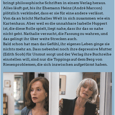
bringt philosophische Schriften in einem Verlag heraus.
Alles läuft gut, bis ihr Ehemann Heinz (André Marcon)
plötzlich verkündet, dass er sie für eine andere verlässt.
Von da an bricht Nathalies Welt in sich zusammen wie ein
Kartenhaus. Aber weil es die unnahbare Isabelle Huppert
ist, die diese Rolle spielt, liegt nahe, dass ihr das so nahe
nicht geht. Nathalie versucht, die Fassung zu wahren, und
das gelingt ihr über weite Strecken auch.
Bald schon hat man das Gefühl, ihr eigenes Leben ginge sie
nichts mehr an. Dass nebenbei noch ihre depressive Mutter
(Edith Scob) für Unmut sorgt und der Verlag ihre Buchreihe
einstellen will, sind nur die Toppings auf dem Berg von
Riesenproblemen, die sich inzwischen aufgetürmt haben.