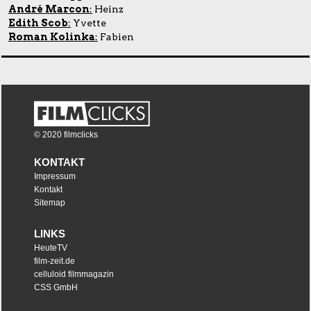
André Marcon
:
Heinz
Edith Scob
:
Yvette
Roman Kolinka
:
Fabien
© 2020 filmclicks
KONTAKT
Impressum
Kontakt
Sitemap
LINKS
HeuteTV
film-zeit.de
celluloid filmmagazin
CSS GmbH