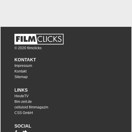
© 2020 filmclicks
KONTAKT
Impressum
Kontakt
Sitemap
LINKS
HeuteTV
film-zeit.de
celluloid filmmagazin
CSS GmbH
SOCIAL