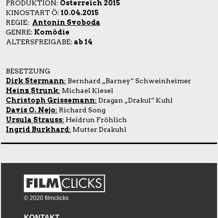
PRODUKTION:
Österreich 2015
KINOSTART Ö:
10.04.2015
REGIE:
Antonin Svoboda
GENRE:
Komödie
ALTERSFREIGABE:
ab 14
BESETZUNG
Dirk Stermann
:
Bernhard „Barney“ Schweinheimer
Heinz Strunk
:
Michael Kiesel
Christoph Grissemann
:
Dragan „Drakul“ Kuhl
Davis O. Nejo
:
Richard Song
Ursula Strauss
:
Heidrun Fröhlich
Ingrid Burkhard
:
Mutter Drakuhl
© 2020 filmclicks
KONTAKT