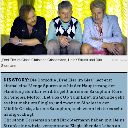
„Drei Eier im Glas“: Christoph Grissemann, Heinz Strunk und Dirk
© Filmladen
Stermann
DIE STORY:
Die Komödie „Drei Eier im Glas“ legt erst
einmal eine Menge Spuren aus, bis der Hauptstrang der
Handlung sichtbar wird. Es geht um einen Saxophon-Kurs
für Singles. Motto: „Let’s Sax Up Your Life“. Im Grunde geht
es aber mehr um Singles, und zwar um Singles in der
Midlife Crisis, als ums Saxophon, auch wenn letzteres sehr
häufig erklingt.
Christoph Grissemann und Dirk Stermann haben mit Heinz
Strunk eine witzig-versponnene Elegie über das Leben an