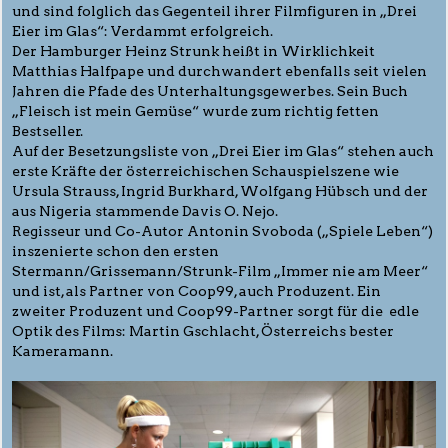
und sind folglich das Gegenteil ihrer Filmfiguren in „Drei
Eier im Glas“: Verdammt erfolgreich.
Der Hamburger Heinz Strunk heißt in Wirklichkeit
Matthias Halfpape und durchwandert ebenfalls seit vielen
Jahren die Pfade des Unterhaltungsgewerbes. Sein Buch
„Fleisch ist mein Gemüse“ wurde zum richtig fetten
Bestseller.
Auf der Besetzungsliste von „Drei Eier im Glas“ stehen auch
erste Kräfte der österreichischen Schauspielszene wie
Ursula Strauss, Ingrid Burkhard, Wolfgang Hübsch und der
aus Nigeria stammende Davis O. Nejo.
Regisseur und Co-Autor Antonin Svoboda („Spiele Leben“)
inszenierte schon den ersten
Stermann/Grissemann/Strunk-Film „Immer nie am Meer“
und ist, als Partner von Coop99, auch Produzent. Ein
zweiter Produzent und Coop99-Partner sorgt für die edle
Optik des Films: Martin Gschlacht, Österreichs bester
Kameramann.