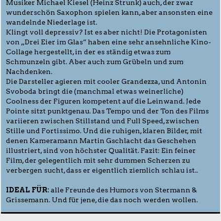
Musiker Michael Kiesel (Heinz Strunk) auch, der zwar
wunderschön Saxophon spielen kann, aber ansonsten eine
wandelnde Niederlage ist.
Klingt voll depressiv? Ist es aber nicht! Die Protagonisten
von „Drei Eier im Glas“ haben eine sehr ansehnliche Kino-
Collage hergestellt, in der es ständig etwas zum
Schmunzeln gibt. Aber auch zum Grübeln und zum
Nachdenken.
Die Darsteller agieren mit cooler Grandezza, und Antonin
Svoboda bringt die (manchmal etwas weinerliche)
Coolness der Figuren kompetent auf die Leinwand. Jede
Pointe sitzt punktgenau. Das Tempo und der Ton des Films
variieren zwischen Stillstand und Full Speed, zwischen
Stille und Fortissimo. Und die ruhigen, klaren Bilder, mit
denen Kameramann Martin Gschlacht das Geschehen
illustriert, sind von höchster Qualität. Fazit: Ein feiner
Film, der gelegentlich mit sehr dummen Scherzen zu
verbergen sucht, dass er eigentlich ziemlich schlau ist..
IDEAL FÜR:
alle Freunde des Humors von Stermann &
Grissemann. Und für jene, die das noch werden wollen.