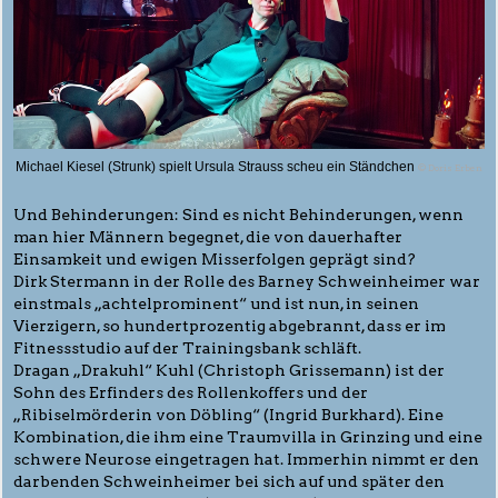
Michael Kiesel (Strunk) spielt Ursula Strauss scheu ein Ständchen
© Doris Erben
Und Behinderungen: Sind es nicht Behinderungen, wenn
man hier Männern begegnet, die von dauerhafter
Einsamkeit und ewigen Misserfolgen geprägt sind?
Dirk Stermann in der Rolle des Barney Schweinheimer war
einstmals „achtelprominent“ und ist nun, in seinen
Vierzigern, so hundertprozentig abgebrannt, dass er im
Fitnessstudio auf der Trainingsbank schläft.
Dragan „Drakuhl“ Kuhl (Christoph Grissemann) ist der
Sohn des Erfinders des Rollenkoffers und der
„Ribiselmörderin von Döbling“ (Ingrid Burkhard). Eine
Kombination, die ihm eine Traumvilla in Grinzing und eine
schwere Neurose eingetragen hat. Immerhin nimmt er den
darbenden Schweinheimer bei sich auf und später den